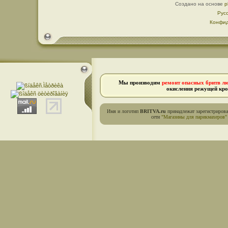
Создано на основе
p
Рус
Конфид
Мы производим
ремонт опасных бритв л
окисления режущей кро
Имя и логотип
BRITVA.ru
принадлежат зарегистриров
сети
"Магазины для парикмахеров"