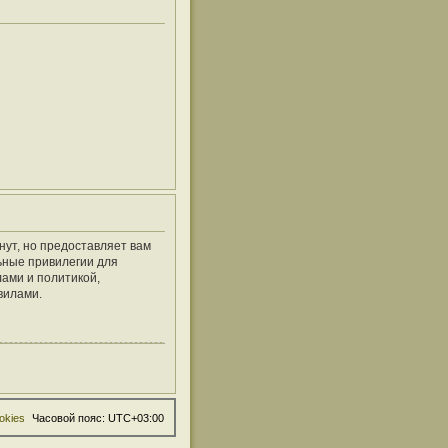
нут, но предоставляет вам
ьные привилегии для
ами и политикой,
вилами.
okies
Часовой пояс:
UTC+03:00