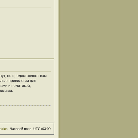
нут, но предоставляет вам
ьные привилегии для
ами и политикой,
вилами.
okies
Часовой пояс:
UTC+03:00