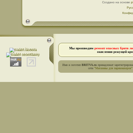
Создано на основе
p
Рус
Конфид
Мы производим
ремонт опасных бритв л
окисления режущей кро
Имя и логотип
BRITVA.ru
принадлежат зарегистриров
сети
"Магазины для парикмахеров"