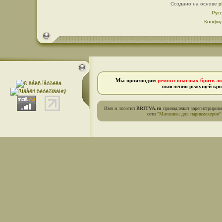
Создано на основе
p
Рус
Конфид
Мы производим
ремонт опасных бритв л
окисления режущей кро
Имя и логотип
BRITVA.ru
принадлежат зарегистриров
сети
"Магазины для парикмахеров"