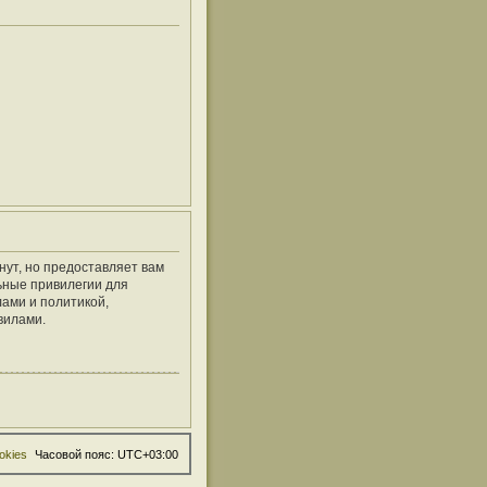
нут, но предоставляет вам
ьные привилегии для
ами и политикой,
вилами.
okies
Часовой пояс:
UTC+03:00