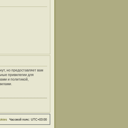
нут, но предоставляет вам
ьные привилегии для
ами и политикой,
вилами.
okies
Часовой пояс:
UTC+03:00