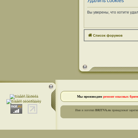
Удалить cookies
Вы уверены, что хотите уда
Список форумов
Мы производим
ремонт опасных брит
Имя и логотип
BRITVA.ru
принадлежат зареги