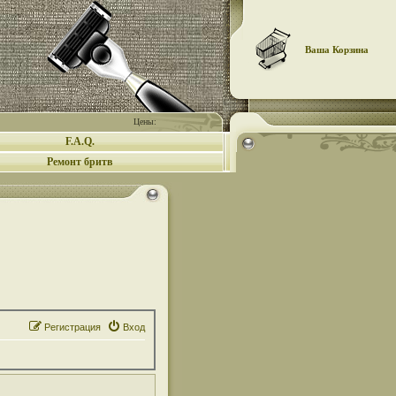
Ваша Корзина
Цены:
F.A.Q.
Ремонт бритв
Регистрация
Вход