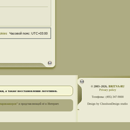
okies
Часовой пояс:
UTC+03:00
© 2003–2026,
BRITVA·RU
Privacy policy
и, а также восстановления логотипов.
Телефоны:
(495) 347-9000
парикмахеров"
и представляющей её в Интернет.
Design by ChoolsonDesign studio