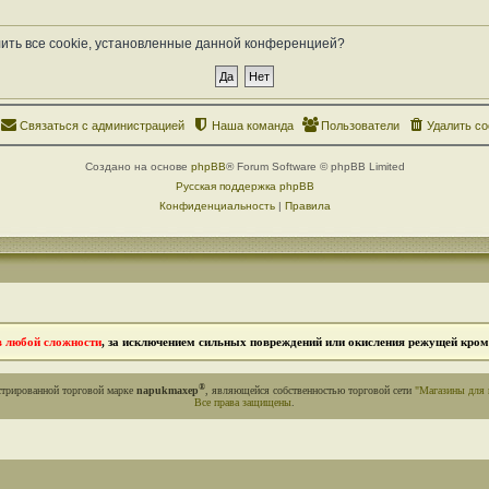
лить все cookie, установленные данной конференцией?
Связаться с администрацией
Наша команда
Пользователи
Удалить co
Создано на основе
phpBB
® Forum Software © phpBB Limited
Русская поддержка phpBB
Конфиденциальность
|
Правила
в любой сложности
, за исключением сильных повреждений или окисления режущей кромк
®
стрированной торговой марке
napukmaxep
, являющейся собственностью торговой сети
"Магазины для 
Все права защищены
.