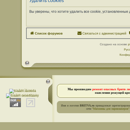
Удалить cookies
Вы уверены, что хотите удалить все cookie, установленны
Список форумов
Связаться с администрацией
Создано на основе
p
Рус
Конфид
Мы производим
ремонт опасных бритв л
окисления режущей кро
Имя и логотип
BRITVA.ru
принадлежат зарегистриров
сети
"Магазины для парикмахеров"