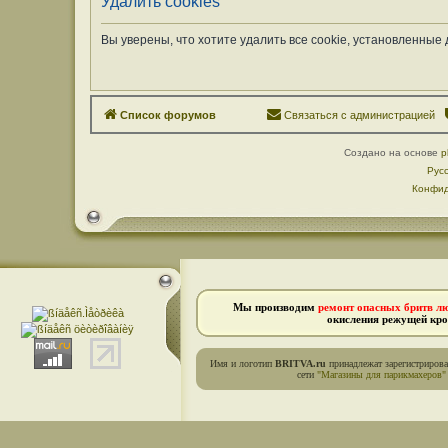
Удалить cookies
Вы уверены, что хотите удалить все cookie, установленны
Список форумов
Связаться с администрацией
Создано на основе
p
Рус
Конфид
Мы производим
ремонт опасных бритв л
окисления режущей кро
Имя и логотип
BRITVA.ru
принадлежат зарегистриров
сети
"Магазины для парикмахеров"