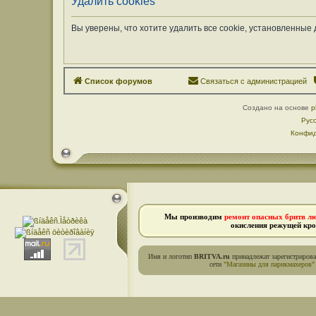
Удалить cookies
Вы уверены, что хотите удалить все cookie, установленны
Список форумов
Связаться с администрацией
Создано на основе
p
Рус
Конфид
Мы производим
ремонт опасных бритв л
окисления режущей кро
Имя и логотип
BRITVA.ru
принадлежат зарегистриров
сети
"Магазины для парикмахеров"