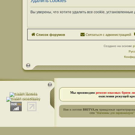
Удалить cookies
Вы уверены, что хотите удалить все cookie, установленны
Список форумов
Связаться с администрацией
Создано на основе
p
Рус
Конфид
Мы производим
ремонт опасных бритв л
окисления режущей кро
Имя и логотип
BRITVA.ru
принадлежат зарегистриров
сети
"Магазины для парикмахеров"