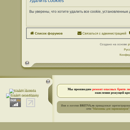
Удалить cookies
Вы уверены, что хотите удалить все cookie, установленны
Список форумов
Связаться с администрацией
Создано на основе
p
Рус
Конфид
Мы производим
ремонт опасных бритв л
окисления режущей кро
Имя и логотип
BRITVA.ru
принадлежат зарегистриров
сети
"Магазины для парикмахеров"