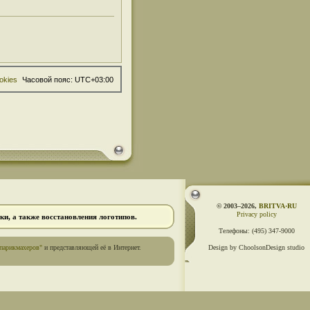
okies
Часовой пояс:
UTC+03:00
© 2003–2026,
BRITVA·RU
Privacy policy
и, а также восстановления логотипов.
Телефоны:
(495) 347-9000
парикмахеров"
и представляющей её в Интернет.
Design by ChoolsonDesign studio