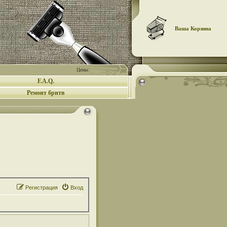
Ваша Корзина
Цены:
F.A.Q.
Ремонт бритв
Регистрация
Вход