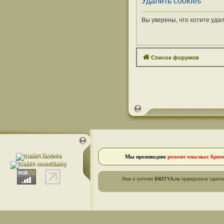
Удалить cookies
Вы уверены, что хотите уда
Список форумов
Мы производим
ремонт опасных брит
Имя и логотип
BRITVA.ru
принадлежат зареги