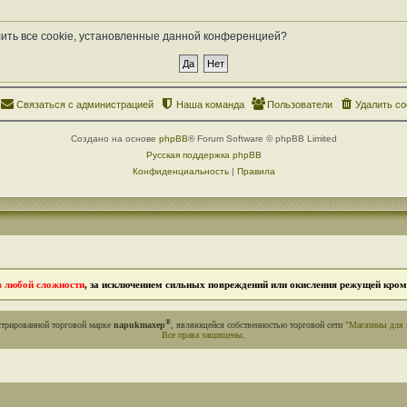
лить все cookie, установленные данной конференцией?
Связаться с администрацией
Наша команда
Пользователи
Удалить co
Создано на основе
phpBB
® Forum Software © phpBB Limited
Русская поддержка phpBB
Конфиденциальность
|
Правила
в любой сложности
, за исключением сильных повреждений или окисления режущей кромк
®
стрированной торговой марке
napukmaxep
, являющейся собственностью торговой сети
"Магазины для 
Все права защищены
.