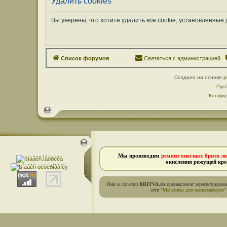
Удалить cookies
Вы уверены, что хотите удалить все cookie, установленны
Список форумов
Связаться с администрацией
Создано на основе
p
Рус
Конфид
Мы производим
ремонт опасных бритв л
окисления режущей кро
Имя и логотип
BRITVA.ru
принадлежат зарегистриров
сети
"Магазины для парикмахеров"