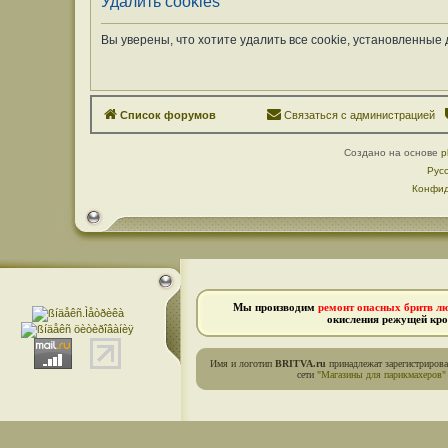
Удалить cookies
Вы уверены, что хотите удалить все cookie, установленны
Список форумов
Связаться с администрацией
Создано на основе
p
Рус
Конфид
Мы производим
ремонт опасных бритв л
окисления режущей кро
Имя и логотип
BRITVA.ru
принадлежат зарегистриров
сети
"Магазины для парикмахеров"