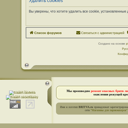
Удалить cookies
Вы уверены, что хотите удалить все cookie, установленны
Список форумов
Связаться с администрацией
Создано на основе
p
Рус
Конфид
Мы производим
ремонт опасных бритв л
окисления режущей кро
Имя и логотип
BRITVA.ru
принадлежат зарегистриров
сети
"Магазины для парикмахеров"