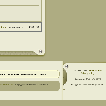
okies
Часовой пояс:
UTC+03:00
© 2003–2026,
BRITVA·RU
Privacy policy
и, а также восстановления логотипов.
Телефоны:
(495) 347-9000
парикмахеров"
и представляющей её в Интернет.
Design by ChoolsonDesign studio