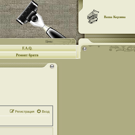
Ваша Корзина
Цены:
F.A.Q.
Ремонт бритв
Регистрация
Вход