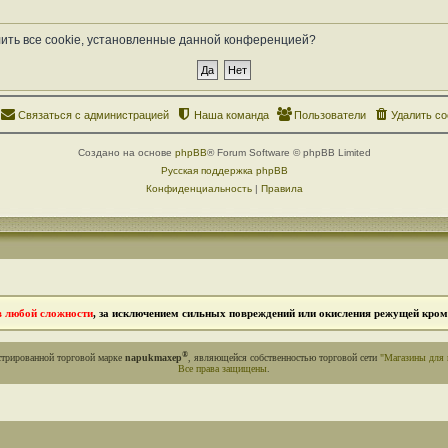
лить все cookie, установленные данной конференцией?
Связаться с администрацией
Наша команда
Пользователи
Удалить co
Создано на основе
phpBB
® Forum Software © phpBB Limited
Русская поддержка phpBB
Конфиденциальность
|
Правила
в любой сложности
, за исключением сильных повреждений или окисления режущей кромк
®
стрированной торговой марке
napukmaxep
, являющейся собственностью торговой сети
"Магазины для 
Все права защищены
.