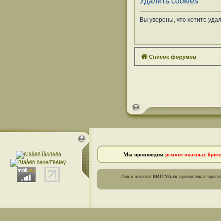
Удалить cookies
Вы уверены, что хотите уда
Список форумов
Мы производим
ремонт опасных брит
Имя и логотип
BRITVA.ru
принадлежат зареги