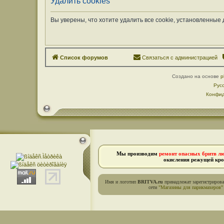
Удалить cookies
Вы уверены, что хотите удалить все cookie, установленны
Список форумов
Связаться с администрацией
Создано на основе
p
Рус
Конфид
Мы производим
ремонт опасных бритв л
окисления режущей кро
Имя и логотип
BRITVA.ru
принадлежат зарегистриров
сети
"Магазины для парикмахеров"