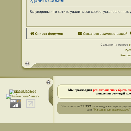
Удалить cookies
Вы уверены, что хотите удалить все cookie, установленны
Список форумов
Связаться с администрацией
Создано на основе
p
Рус
Конфид
Мы производим
ремонт опасных бритв л
окисления режущей кро
Имя и логотип
BRITVA.ru
принадлежат зарегистриров
сети
"Магазины для парикмахеров"