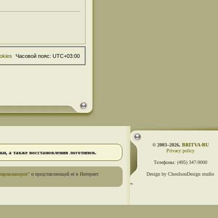
okies
Часовой пояс:
UTC+03:00
© 2003–2026,
BRITVA·RU
Privacy policy
и, а также восстановления логотипов.
Телефоны:
(495) 347-9000
парикмахеров"
и представляющей её в Интернет.
Design by ChoolsonDesign studio