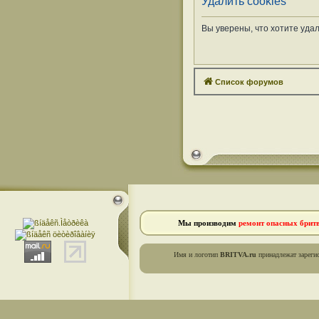
Удалить cookies
Вы уверены, что хотите уда
Список форумов
Мы производим
ремонт опасных брит
Имя и логотип
BRITVA.ru
принадлежат зареги