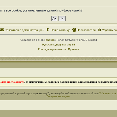
лить все cookie, установленные данной конференцией?
Связаться с администрацией
Наша команда
Пользователи
Удалить co
Создано на основе
phpBB
® Forum Software © phpBB Limited
Русская поддержка phpBB
Конфиденциальность
|
Правила
в любой сложности
, за исключением сильных повреждений или окисления режущей кромк
®
стрированной торговой марке
napukmaxep
, являющейся собственностью торговой сети
"Магазины для 
Все права защищены
.