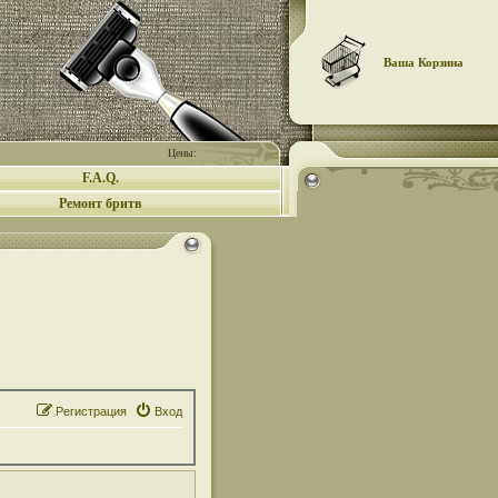
Ваша Корзина
Цены:
F.A.Q.
Ремонт бритв
Регистрация
Вход