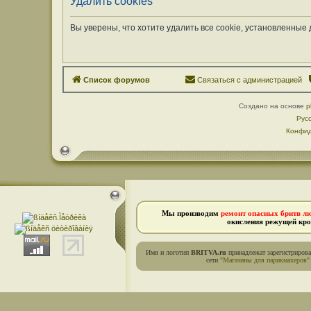
Удалить cookies
Вы уверены, что хотите удалить все cookie, установленны
Список форумов
Связаться с администрацией
Создано на основе
p
Рус
Конфид
Мы производим
ремонт опасных бритв л
окисления режущей кро
Имя и логотип
BRITVA.ru
принадлежат зарегистриров
сети
"Магазины для парикмахеров"