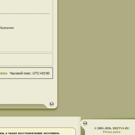
убыванию
okies
Часовой пояс:
UTC+03:00
© 2003–2026,
BRITVA·RU
Privacy policy
и, а также восстановления логотипов.