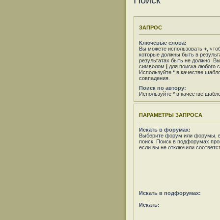
Поиск
ЗАПРОС
Ключевые слова:
Вы можете использовать
+
, что
которые должны быть в результ
результатах быть не должно. В
символом
|
для поиска любого с
Используйте
*
в качестве шабло
совпадения.
Поиск по автору:
Используйте * в качестве шабл
ПАРАМЕТРЫ ЗАПРОСА
Искать в форумах:
Выберите форум или форумы, в
поиск. Поиск в подфорумах про
если вы не отключили соответ
Искать в подфорумах:
Искать: