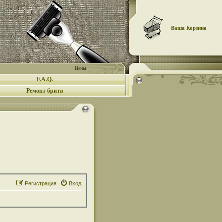
Ваша Корзина
Цены:
F.A.Q.
Ремонт бритв
Регистрация
Вход