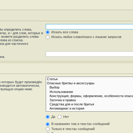
бы определить слова,
Искать все слова
атах, и
-
для слов, которых в
ы можете разделить слова
Искать любое слово/поиск с языком запросов
лова из списка.
на для частичного
она.
 которых будет произведён
изводится автоматически,
ствующую опцию ниже.
Да
Нет
В названиях тем и текстах сообщений
Только в текстах сообщений