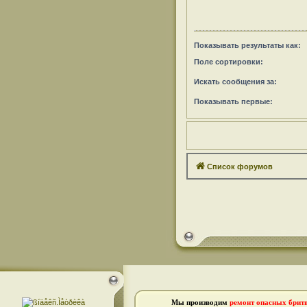
Показывать результаты как:
Поле сортировки:
Искать сообщения за:
Показывать первые:
Список форумов
Мы производим
ремонт опасных брит