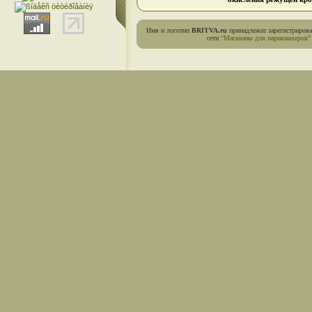
Имя и логотип
BRITVA.ru
принадлежат зарегистриров
сети
"Магазины для парикмахеров"