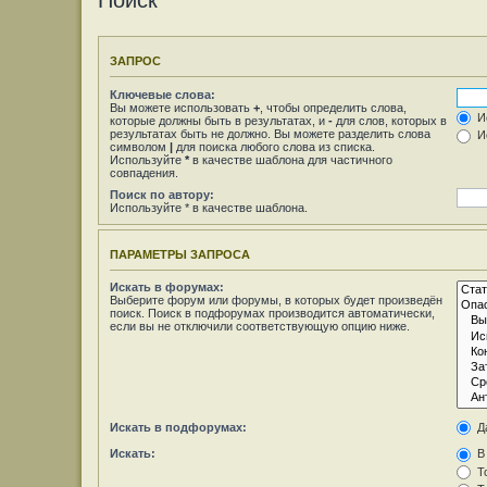
Поиск
ЗАПРОС
Ключевые слова:
Вы можете использовать
+
, чтобы определить слова,
Ис
которые должны быть в результатах, и
-
для слов, которых в
результатах быть не должно. Вы можете разделить слова
Ис
символом
|
для поиска любого слова из списка.
Используйте
*
в качестве шаблона для частичного
совпадения.
Поиск по автору:
Используйте * в качестве шаблона.
ПАРАМЕТРЫ ЗАПРОСА
Искать в форумах:
Выберите форум или форумы, в которых будет произведён
поиск. Поиск в подфорумах производится автоматически,
если вы не отключили соответствующую опцию ниже.
Искать в подфорумах:
Д
Искать:
В 
То