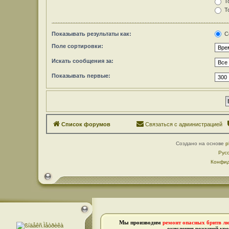
То
То
Показывать результаты как:
С
Поле сортировки:
Искать сообщения за:
Показывать первые:
Список форумов
Связаться с администрацией
Создано на основе
p
Рус
Конфид
Мы производим
ремонт опасных бритв л
окисления режущей кро