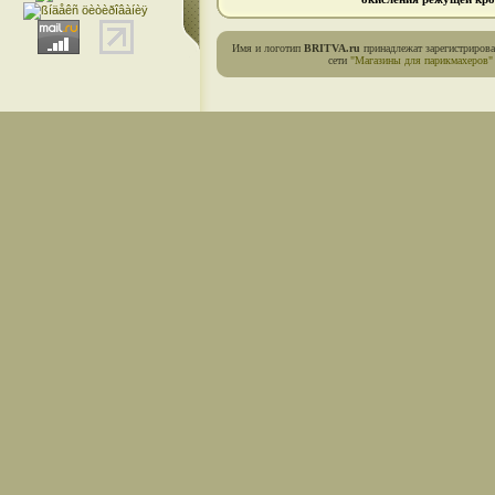
Имя и логотип
BRITVA.ru
принадлежат зарегистриров
сети
"Магазины для парикмахеров"