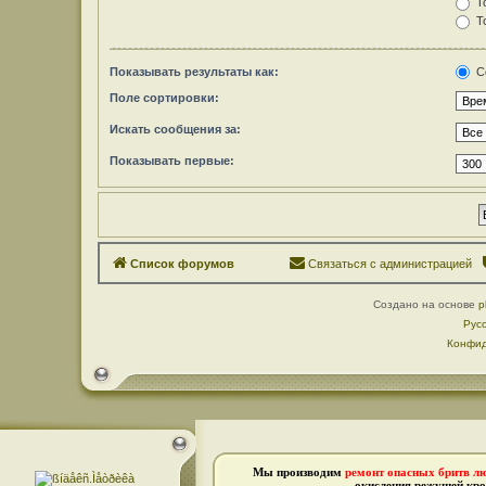
То
То
Показывать результаты как:
С
Поле сортировки:
Искать сообщения за:
Показывать первые:
Список форумов
Связаться с администрацией
Создано на основе
p
Рус
Конфид
Мы производим
ремонт опасных бритв л
окисления режущей кро