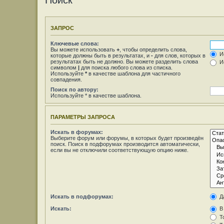
Поиск
ЗАПРОС
Ключевые слова:
Вы можете использовать
+
, чтобы определить слова,
Ис
которые должны быть в результатах, и
-
для слов, которых в
результатах быть не должно. Вы можете разделить слова
Ис
символом
|
для поиска любого слова из списка.
Используйте
*
в качестве шаблона для частичного
совпадения.
Поиск по автору:
Используйте * в качестве шаблона.
ПАРАМЕТРЫ ЗАПРОСА
Искать в форумах:
Выберите форум или форумы, в которых будет произведён
поиск. Поиск в подфорумах производится автоматически,
если вы не отключили соответствующую опцию ниже.
Искать в подфорумах:
Д
Искать:
В 
То