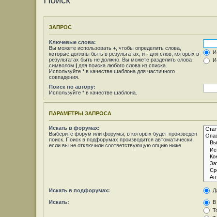
Поиск
ЗАПРОС
Ключевые слова:
Вы можете использовать
+
, чтобы определить слова,
Ис
которые должны быть в результатах, и
-
для слов, которых в
результатах быть не должно. Вы можете разделить слова
Ис
символом
|
для поиска любого слова из списка.
Используйте
*
в качестве шаблона для частичного
совпадения.
Поиск по автору:
Используйте * в качестве шаблона.
ПАРАМЕТРЫ ЗАПРОСА
Искать в форумах:
Выберите форум или форумы, в которых будет произведён
поиск. Поиск в подфорумах производится автоматически,
если вы не отключили соответствующую опцию ниже.
Искать в подфорумах:
Д
Искать:
В 
То