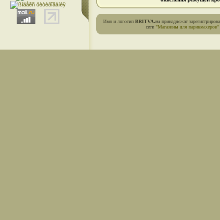
Имя и логотип
BRITVA.ru
принадлежат зарегистриров
сети
"Магазины для парикмахеров"