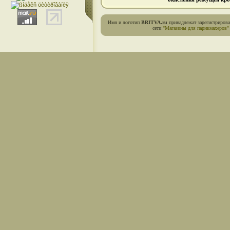
Имя и логотип
BRITVA.ru
принадлежат зарегистриров
сети
"Магазины для парикмахеров"