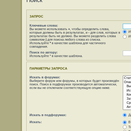
Поиск
ЗАПРОС
Ключевые слова:
Вы можете использовать
+
, чтобы определить слова,
Ис
которые должны быть в результатах, и
-
для слов, которых в
результатах быть не должно. Вы можете разделить слова
Ис
символом
|
для поиска любого слова из списка.
Используйте
*
в качестве шаблона для частичного
совпадения.
Поиск по автору:
Используйте * в качестве шаблона.
ПАРАМЕТРЫ ЗАПРОСА
Искать в форумах:
Выберите форум или форумы, в которых будет произведён
поиск. Поиск в подфорумах производится автоматически,
если вы не отключили соответствующую опцию ниже.
Искать в подфорумах:
Д
Искать:
В 
То