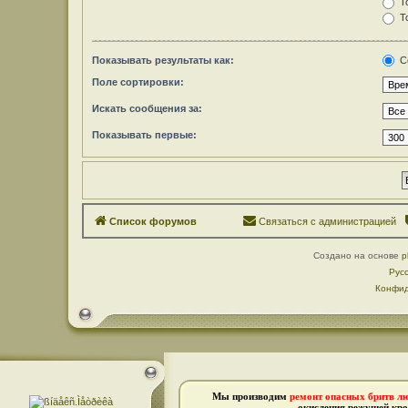
То
То
Показывать результаты как:
С
Поле сортировки:
Искать сообщения за:
Показывать первые:
Список форумов
Связаться с администрацией
Создано на основе
p
Рус
Конфид
Мы производим
ремонт опасных бритв л
окисления режущей кро