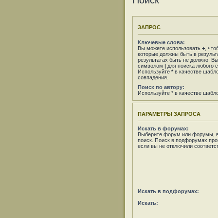
Поиск
ЗАПРОС
Ключевые слова:
Вы можете использовать
+
, что
которые должны быть в результ
результатах быть не должно. В
символом
|
для поиска любого с
Используйте
*
в качестве шабло
совпадения.
Поиск по автору:
Используйте * в качестве шабл
ПАРАМЕТРЫ ЗАПРОСА
Искать в форумах:
Выберите форум или форумы, в
поиск. Поиск в подфорумах про
если вы не отключили соответ
Искать в подфорумах:
Искать: