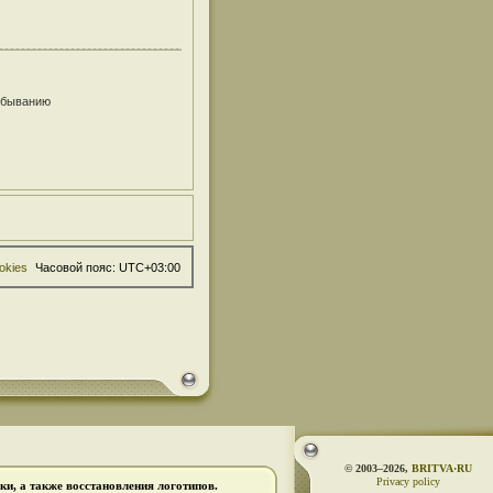
убыванию
okies
Часовой пояс:
UTC+03:00
© 2003–2026,
BRITVA·RU
Privacy policy
и, а также восстановления логотипов.