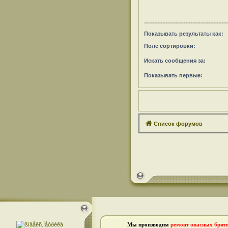
Показывать результаты как:
Поле сортировки:
Искать сообщения за:
Показывать первые:
Список форумов
Мы производим
ремонт опасных брит