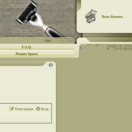
Ваша Корзина
Цены:
F.A.Q.
Ремонт бритв
Регистрация
Вход