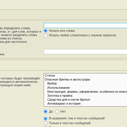
бы определить слова,
Искать все слова
атах, и
-
для слов, которых в
ы можете разделить слова
Искать любое слово/поиск с языком запросов
лова из списка.
на для частичного
она.
 которых будет произведён
изводится автоматически,
ствующую опцию ниже.
Да
Нет
В названиях тем и текстах сообщений
Только в текстах сообщений