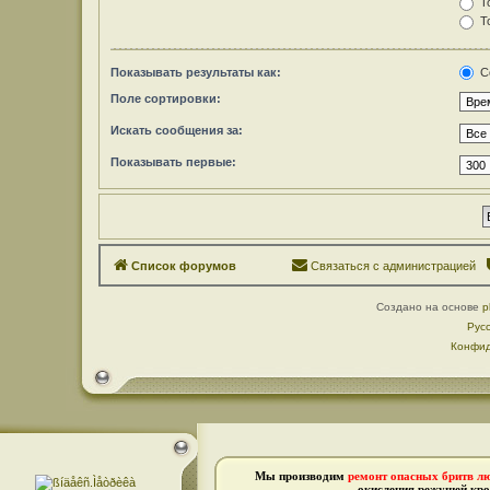
То
То
Показывать результаты как:
С
Поле сортировки:
Искать сообщения за:
Показывать первые:
Список форумов
Связаться с администрацией
Создано на основе
p
Рус
Конфид
Мы производим
ремонт опасных бритв л
окисления режущей кро