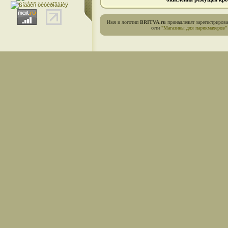
Имя и логотип
BRITVA.ru
принадлежат зарегистриров
сети
"Магазины для парикмахеров"