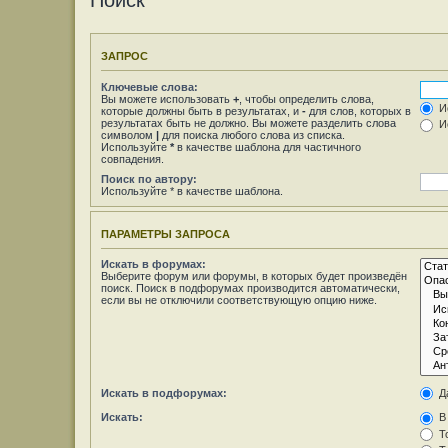
Поиск
ЗАПРОС
Ключевые слова:
Вы можете использовать
+
, чтобы определить слова,
Ис
которые должны быть в результатах, и
-
для слов, которых в
результатах быть не должно. Вы можете разделить слова
Ис
символом
|
для поиска любого слова из списка.
Используйте
*
в качестве шаблона для частичного
совпадения.
Поиск по автору:
Используйте * в качестве шаблона.
ПАРАМЕТРЫ ЗАПРОСА
Искать в форумах:
Выберите форум или форумы, в которых будет произведён
поиск. Поиск в подфорумах производится автоматически,
если вы не отключили соответствующую опцию ниже.
Искать в подфорумах:
Д
Искать:
В 
То