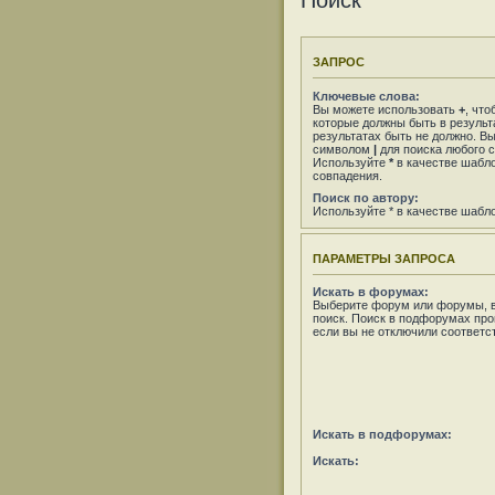
Поиск
ЗАПРОС
Ключевые слова:
Вы можете использовать
+
, что
которые должны быть в результ
результатах быть не должно. В
символом
|
для поиска любого с
Используйте
*
в качестве шабло
совпадения.
Поиск по автору:
Используйте * в качестве шабл
ПАРАМЕТРЫ ЗАПРОСА
Искать в форумах:
Выберите форум или форумы, в
поиск. Поиск в подфорумах про
если вы не отключили соответ
Искать в подфорумах:
Искать: