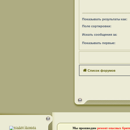
Показывать результаты как:
Поле сортировки:
Искать сообщения за:
Показывать первые:
Список форумов
Мы производим
ремонт опасных брит