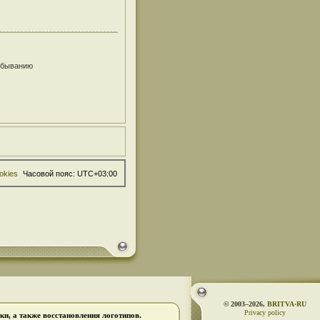
убыванию
okies
Часовой пояс:
UTC+03:00
© 2003–2026,
BRITVA·RU
Privacy policy
и, а также восстановления логотипов.