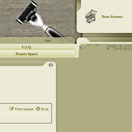
Ваша Корзина
Цены:
F.A.Q.
Ремонт бритв
Регистрация
Вход