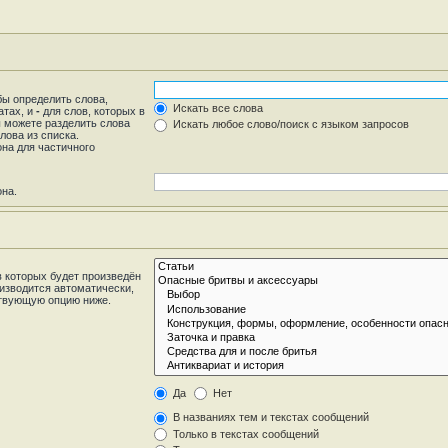
бы определить слова,
Искать все слова
атах, и
-
для слов, которых в
ы можете разделить слова
Искать любое слово/поиск с языком запросов
лова из списка.
на для частичного
она.
 которых будет произведён
изводится автоматически,
ствующую опцию ниже.
Да
Нет
В названиях тем и текстах сообщений
Только в текстах сообщений