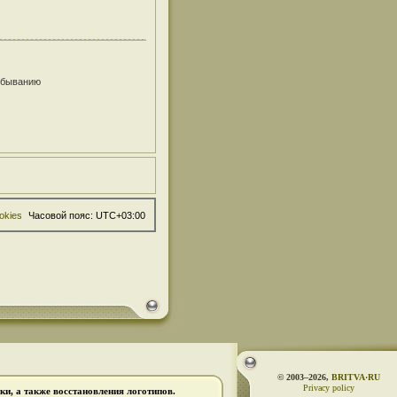
убыванию
okies
Часовой пояс:
UTC+03:00
© 2003–2026,
BRITVA·RU
Privacy policy
и, а также восстановления логотипов.