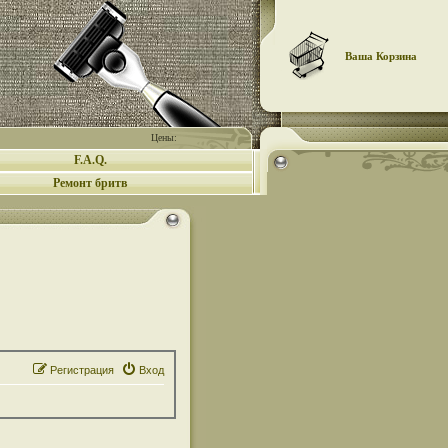
Ваша Корзина
Цены:
F.A.Q.
Ремонт бритв
Регистрация
Вход