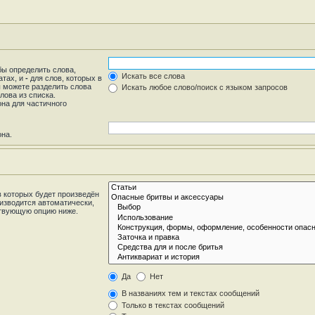
бы определить слова,
Искать все слова
атах, и
-
для слов, которых в
ы можете разделить слова
Искать любое слово/поиск с языком запросов
лова из списка.
на для частичного
она.
 которых будет произведён
изводится автоматически,
ствующую опцию ниже.
Да
Нет
В названиях тем и текстах сообщений
Только в текстах сообщений