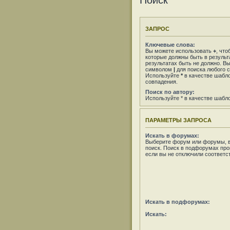
Поиск
ЗАПРОС
Ключевые слова:
Вы можете использовать
+
, что
которые должны быть в результ
результатах быть не должно. В
символом
|
для поиска любого с
Используйте
*
в качестве шабло
совпадения.
Поиск по автору:
Используйте * в качестве шабл
ПАРАМЕТРЫ ЗАПРОСА
Искать в форумах:
Выберите форум или форумы, в
поиск. Поиск в подфорумах про
если вы не отключили соответ
Искать в подфорумах:
Искать: