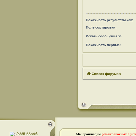
Показывать результаты как:
Поле сортировки:
Искать сообщения за:
Показывать первые:
Список форумов
Мы производим
ремонт опасных брит