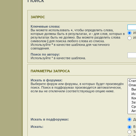
Поиск
ЗАПРОС
Ключевые слова:
Вы можете использовать
+
, чтобы определить слова,
Ис
которые должны быть в результатах, и
-
для слов, которых в
результатах быть не должно. Вы можете разделить слова
Ис
символом
|
для поиска любого слова из списка.
Используйте
*
в качестве шаблона для частичного
совпадения.
Поиск по автору:
Используйте * в качестве шаблона.
ПАРАМЕТРЫ ЗАПРОСА
Искать в форумах:
Выберите форум или форумы, в которых будет произведён
поиск. Поиск в подфорумах производится автоматически,
если вы не отключили соответствующую опцию ниже.
Искать в подфорумах:
Д
Искать:
В 
То