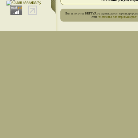
Имя и логотип
BRITVA.ru
принадлежат зарегистриров
сети
"Магазины для парикмахеров"