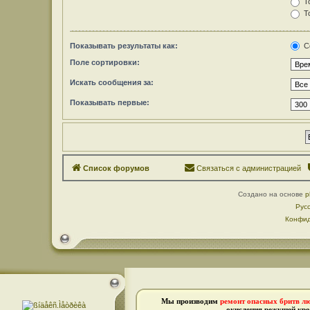
То
То
Показывать результаты как:
С
Поле сортировки:
Искать сообщения за:
Показывать первые:
Список форумов
Связаться с администрацией
Создано на основе
p
Рус
Конфид
Мы производим
ремонт опасных бритв л
окисления режущей кро