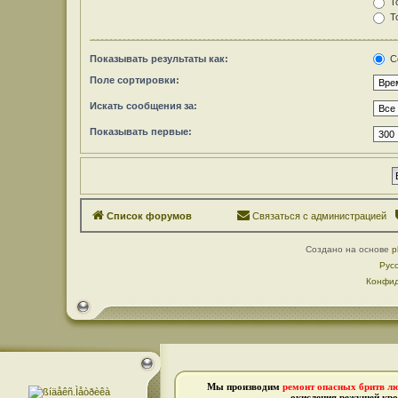
То
То
Показывать результаты как:
С
Поле сортировки:
Искать сообщения за:
Показывать первые:
Список форумов
Связаться с администрацией
Создано на основе
p
Рус
Конфид
Мы производим
ремонт опасных бритв л
окисления режущей кро