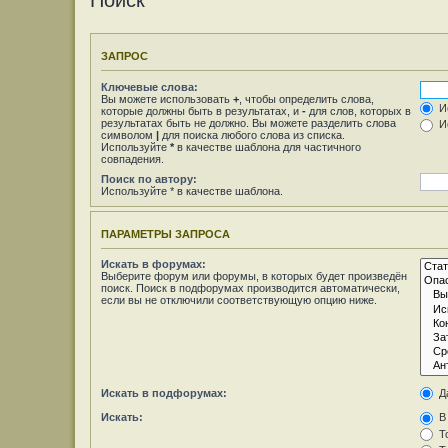
Поиск
ЗАПРОС
Ключевые слова:
Вы можете использовать
+
, чтобы определить слова,
Ис
которые должны быть в результатах, и
-
для слов, которых в
результатах быть не должно. Вы можете разделить слова
Ис
символом
|
для поиска любого слова из списка.
Используйте
*
в качестве шаблона для частичного
совпадения.
Поиск по автору:
Используйте * в качестве шаблона.
ПАРАМЕТРЫ ЗАПРОСА
Искать в форумах:
Выберите форум или форумы, в которых будет произведён
поиск. Поиск в подфорумах производится автоматически,
если вы не отключили соответствующую опцию ниже.
Искать в подфорумах:
Д
Искать:
В 
То