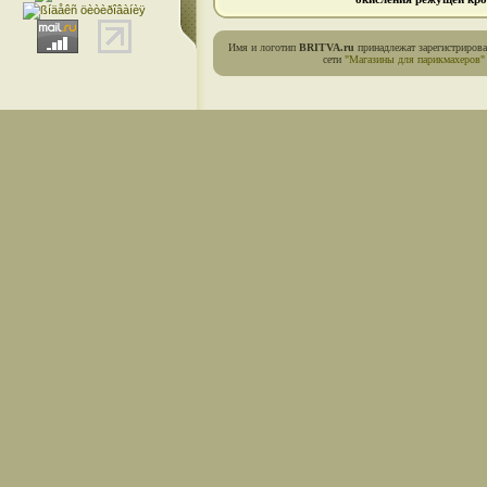
Имя и логотип
BRITVA.ru
принадлежат зарегистриров
сети
"Магазины для парикмахеров"