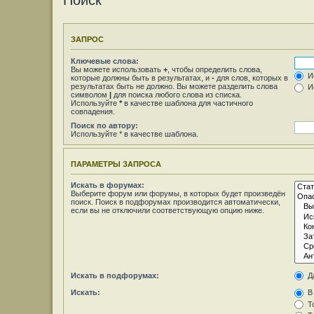
Поиск
ЗАПРОС
Ключевые слова:
Вы можете использовать
+
, чтобы определить слова,
Ис
которые должны быть в результатах, и
-
для слов, которых в
результатах быть не должно. Вы можете разделить слова
Ис
символом
|
для поиска любого слова из списка.
Используйте
*
в качестве шаблона для частичного
совпадения.
Поиск по автору:
Используйте * в качестве шаблона.
ПАРАМЕТРЫ ЗАПРОСА
Искать в форумах:
Выберите форум или форумы, в которых будет произведён
поиск. Поиск в подфорумах производится автоматически,
если вы не отключили соответствующую опцию ниже.
Искать в подфорумах:
Д
Искать:
В 
То