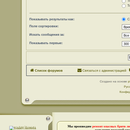
То
То
Показывать результаты как:
С
Поле сортировки:
Искать сообщения за:
Показывать первые:
Список форумов
Связаться с администрацией
Создано на основе
p
Рус
Конфид
Мы производим
ремонт опасных бритв л
окисления режущей кро