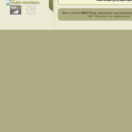
Имя и логотип
BRITVA.ru
принадлежат зарегистриров
сети
"Магазины для парикмахеров"