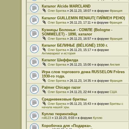
Каталог Alcide MARCLAND
Олег Бритва
» 26.11.23, 18:07 » в форуме
Франция
Каталог GUILLEMIN RENAUT( ГИЙМЕН РЕНО)
Олег Бритва
» 26.11.23, 17:11 » в форуме
Франция
Кузницы Болоньи - СОМЛЕ (Bologne -
SOMMELET) - 1890, каталог
Олег Бритва
» 26.11.23, 16:57 » в форуме
Франция
Каталог БЕЛИНЬЕ (BÉLIGNÉ) 1930 г.
Олег Бритва
» 26.11.23, 15:17 » в форуме
Антиквариат и история
Каталог Шеффилда
Олег Бритва
» 26.11.23, 15:00 » в форуме
Англия
Игра слов торгового дома RUSSELON Frères
1930-го года.
Олег Бритва
» 26.11.23, 14:35 » в форуме
Франция
Palmer Chicago razor
Олег Бритва
» 24.11.23, 22:44 » в форуме
США
Средневековые бритвы
Олег Бритва
» 05.11.23, 15:43 » в форуме
Бритвы с
начала нашей эры.
Куплю тюрингийца
roll123
» 13.10.23, 0:03 » в форуме
Куплю
Коробочка для «Подарка».