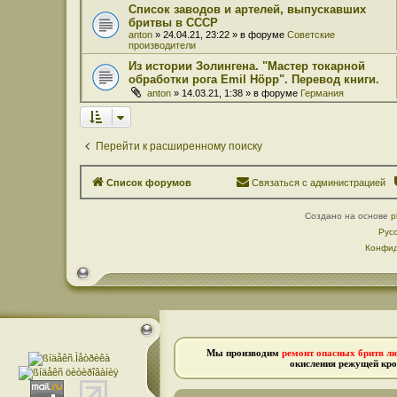
Список заводов и артелей, выпускавших
бритвы в СССР
anton
» 24.04.21, 23:22 » в форуме
Советские
производители
Из истории Золингена. "Мастер токарной
обработки рога Emil Höpp". Перевод книги.
anton
» 14.03.21, 1:38 » в форуме
Германия
Перейти к расширенному поиску
Список форумов
Связаться с администрацией
Создано на основе
p
Рус
Конфид
Мы производим
ремонт опасных бритв л
окисления режущей кро