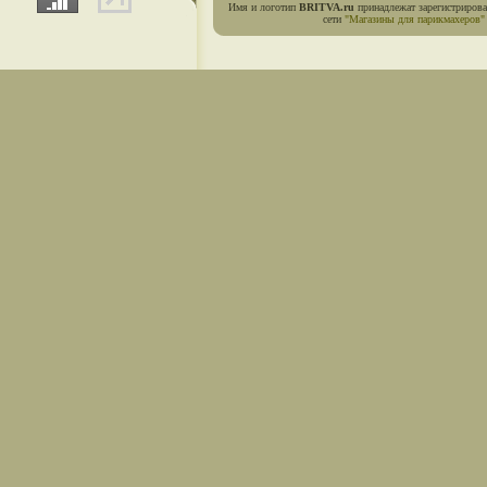
Имя и логотип
BRITVA.ru
принадлежат зарегистриров
сети
"Магазины для парикмахеров"