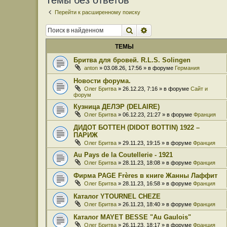
Темы без ответов
Перейти к расширенному поиску
Поиск
Расширенный поиск
ТЕМЫ
Бритва для бровей. R.L.S. Solingen
anton
» 03.08.26, 17:56 » в форуме
Германия
Новости форума.
Олег Бритва
» 26.12.23, 7:16 » в форуме
Сайт и
форум
Кузница ДЕЛЭР (DELAIRE)
Олег Бритва
» 06.12.23, 21:27 » в форуме
Франция
ДИДОТ БОТТЕН (DIDOT BOTTIN) 1922 –
ПАРИЖ
Олег Бритва
» 29.11.23, 19:15 » в форуме
Франция
Au Pays de la Coutellerie - 1921
Олег Бритва
» 28.11.23, 18:08 » в форуме
Франция
Фирма PAGE Frères в книге Жанны Лаффит
Олег Бритва
» 28.11.23, 16:58 » в форуме
Франция
Каталог YTOURNEL CHEZE
Олег Бритва
» 26.11.23, 18:40 » в форуме
Франция
Каталог MAYET BESSE "Au Gaulois"
Олег Бритва
» 26.11.23, 18:17 » в форуме
Франция