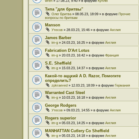
wren
» 17.08.23, 9:40 » в форуме
Куплю
Типа "для бритвы"
Олег Бритва
» 08.05.23, 18:09 » в форуме
Прочие
вопросы по бритвам
Manson
Утесов
» 28.03.23, 15:46 » в форуме
Англия
James Barber
im-g
» 24.03.23, 16:25 » в форуме
Англия
Fabrication D'Art Lotus
im-g
» 20.03.23, 16:42 » в форуме
Франция
S.E. Sheffield
im-g
» 15.03.23, 14:37 » в форуме
Англия
Какой-то аццкий A D. Razor, Помогите
определить?
zpkraeved
» 12.03.23, 18:09 » в форуме
Германия
Warranted Cast Steel
im-g
» 10.03.23, 16:18 » в форуме
Англия
George Rodgers
Утесов
» 09.03.23, 14:55 » в форуме
Англия
Rogers superior
im-g
» 05.03.23, 14:25 » в форуме
Англия
MANHATTAN Cutlery Co Sheffield
im-g
» 05.03.23, 14:18 » в форуме
Англия