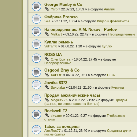
George Manby & Co
Yaro
» 22.02.23, 13:59 » в форуме
Англия
Фабрика Proraso
S&T
» 22.11.22, 13:24 » в форуме
Видео и фотоотчёты
На определение. A.M. Nosov - Pavlov
Melkart
» 09.10.22, 22:42 » в форуме
Неопределённые
Куплю ремень
Volfram8
» 01.08.22, 1:20 » в форуме
Куплю
ROSSIJA
Олег Бритва
» 18.04.22, 17:45 » в форуме
Неопределённые
Osgood Bray & Co
XAPOH
» 06.04.22, 0:51 » в форуме
США
Jowika 8372
Bukotaka
» 02.04.22, 21:50 » в форуме
Курилка
Продам механические часы
Maga35535
» 20.02.22, 21:32 » в форуме
Продам
(разное, не относящееся к бритью)
Rockwell T2
skvater
» 20.01.22, 9:27 » в форуме
Т-образные
станки
Tabac за полцены
AlexRus77
» 01.12.21, 23:40 » в форуме
Средства для и
после бритья