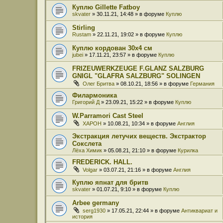
Куплю Gillette Fatboy
skvater
» 30.11.21, 14:48 » в форуме
Куплю
Stirling
Rustam
» 22.11.21, 19:02 » в форуме
Куплю
Куплю кордован 30x4 см
jubei
» 17.11.21, 23:57 » в форуме
Куплю
FRIZEUWERKZEUGE F.GLANZ SALZBURG
GNIGL "GLAFRA SALZBURG" SOLINGEN
Олег Бритва
» 08.10.21, 18:56 » в форуме
Германия
Филармоника
Григорий Д
» 23.09.21, 15:22 » в форуме
Куплю
W.Parramori Cast Steel
XAPOH
» 10.08.21, 10:34 » в форуме
Англия
Экстракция летучих веществ. Экстрактор
Сокслета
Лёха Химик
» 05.08.21, 21:10 » в форуме
Курилка
FREDERICK. HALL.
Volgar
» 03.07.21, 21:16 » в форуме
Англия
Куплю япнат для бритв
skvater
» 01.07.21, 9:10 » в форуме
Куплю
Arbee germany
serg1930
» 17.05.21, 22:44 » в форуме
Антиквариат и
история