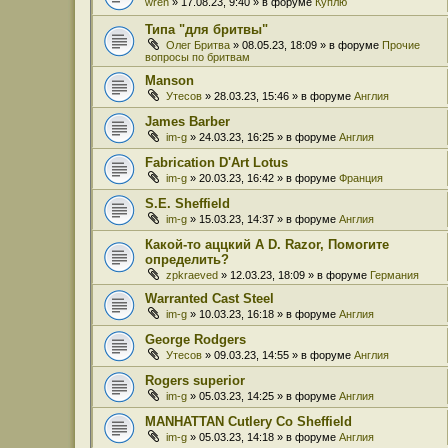
wren
» 17.08.23, 9:40 » в форуме
Куплю
Типа "для бритвы"
Олег Бритва
» 08.05.23, 18:09 » в форуме
Прочие
вопросы по бритвам
Manson
Утесов
» 28.03.23, 15:46 » в форуме
Англия
James Barber
im-g
» 24.03.23, 16:25 » в форуме
Англия
Fabrication D'Art Lotus
im-g
» 20.03.23, 16:42 » в форуме
Франция
S.E. Sheffield
im-g
» 15.03.23, 14:37 » в форуме
Англия
Какой-то аццкий A D. Razor, Помогите
определить?
zpkraeved
» 12.03.23, 18:09 » в форуме
Германия
Warranted Cast Steel
im-g
» 10.03.23, 16:18 » в форуме
Англия
George Rodgers
Утесов
» 09.03.23, 14:55 » в форуме
Англия
Rogers superior
im-g
» 05.03.23, 14:25 » в форуме
Англия
MANHATTAN Cutlery Co Sheffield
im-g
» 05.03.23, 14:18 » в форуме
Англия