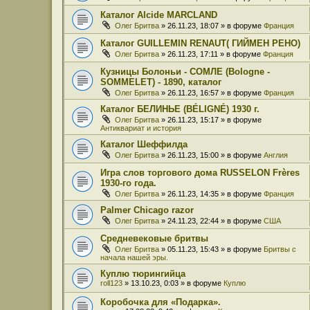
Каталог Alcide MARCLAND
Олег Бритва
» 26.11.23, 18:07 » в форуме
Франция
Каталог GUILLEMIN RENAUT( ГИЙМЕН РЕНО)
Олег Бритва
» 26.11.23, 17:11 » в форуме
Франция
Кузницы Болоньи - СОМЛЕ (Bologne -
SOMMELET) - 1890, каталог
Олег Бритва
» 26.11.23, 16:57 » в форуме
Франция
Каталог БЕЛИНЬЕ (BÉLIGNÉ) 1930 г.
Олег Бритва
» 26.11.23, 15:17 » в форуме
Антиквариат и история
Каталог Шеффилда
Олег Бритва
» 26.11.23, 15:00 » в форуме
Англия
Игра слов торгового дома RUSSELON Frères
1930-го года.
Олег Бритва
» 26.11.23, 14:35 » в форуме
Франция
Palmer Chicago razor
Олег Бритва
» 24.11.23, 22:44 » в форуме
США
Средневековые бритвы
Олег Бритва
» 05.11.23, 15:43 » в форуме
Бритвы с
начала нашей эры.
Куплю тюрингийца
roll123
» 13.10.23, 0:03 » в форуме
Куплю
Коробочка для «Подарка».