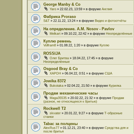
George Manby & Co
Yaro
» 22.02.23, 13:59 » в форуме
Англия
Фабрика Proraso
S&T
» 22.11.22, 13:24 » в форуме
Видео и фотоотчёты
На определение. A.M. Nosov - Pavlov
Melkart
» 09.10.22, 22:42 » в форуме
Неопределённые
Куплю ремень
Volfram8
» 01.08.22, 1:20 » в форуме
Куплю
ROSSIJA
Олег Бритва
» 18.04.22, 17:45 » в форуме
Неопределённые
Osgood Bray & Co
XAPOH
» 06.04.22, 0:51 » в форуме
США
Jowika 8372
Bukotaka
» 02.04.22, 21:50 » в форуме
Курилка
Продам механические часы
Maga35535
» 20.02.22, 21:32 » в форуме
Продам
(разное, не относящееся к бритью)
Rockwell T2
skvater
» 20.01.22, 9:27 » в форуме
Т-образные
станки
Tabac за полцены
AlexRus77
» 01.12.21, 23:40 » в форуме
Средства для и
после бритья