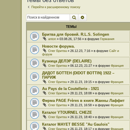
Темы без ответов
Перейти к расширенному поиску
Поиск
Расширенный поиск
ТЕМЫ
Бритва для бровей. R.L.S. Solingen
anton
» 03.08.26, 17:56 » в форуме
Германия
Новости форума.
Олег Бритва
» 26.12.23, 7:16 » в форуме
Сайт и
форум
Кузница ДЕЛЭР (DELAIRE)
Олег Бритва
» 06.12.23, 21:27 » в форуме
Франция
ДИДОТ БОТТЕН (DIDOT BOTTIN) 1922 –
ПАРИЖ
Олег Бритва
» 29.11.23, 19:15 » в форуме
Франция
Au Pays de la Coutellerie - 1921
Олег Бритва
» 28.11.23, 18:08 » в форуме
Франция
Фирма PAGE Frères в книге Жанны Лаффит
Олег Бритва
» 28.11.23, 16:58 » в форуме
Франция
Каталог YTOURNEL CHEZE
Олег Бритва
» 26.11.23, 18:40 » в форуме
Франция
Каталог MAYET BESSE "Au Gaulois"
Олег Бритва
» 26.11.23, 18:17 » в форуме
Франция