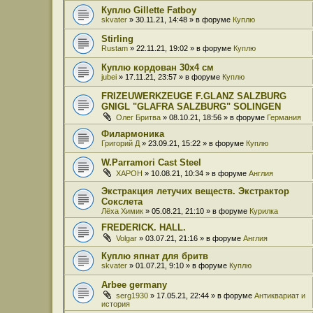
Куплю Gillette Fatboy
skvater
» 30.11.21, 14:48 » в форуме
Куплю
Stirling
Rustam
» 22.11.21, 19:02 » в форуме
Куплю
Куплю кордован 30x4 см
jubei
» 17.11.21, 23:57 » в форуме
Куплю
FRIZEUWERKZEUGE F.GLANZ SALZBURG
GNIGL "GLAFRA SALZBURG" SOLINGEN
Олег Бритва
» 08.10.21, 18:56 » в форуме
Германия
Филармоника
Григорий Д
» 23.09.21, 15:22 » в форуме
Куплю
W.Parramori Cast Steel
XAPOH
» 10.08.21, 10:34 » в форуме
Англия
Экстракция летучих веществ. Экстрактор
Сокслета
Лёха Химик
» 05.08.21, 21:10 » в форуме
Курилка
FREDERICK. HALL.
Volgar
» 03.07.21, 21:16 » в форуме
Англия
Куплю япнат для бритв
skvater
» 01.07.21, 9:10 » в форуме
Куплю
Arbee germany
serg1930
» 17.05.21, 22:44 » в форуме
Антиквариат и
история