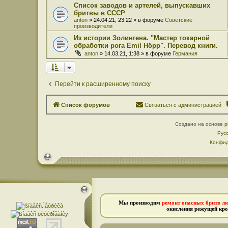
Список заводов и артелей, выпускавших
бритвы в СССР
anton
» 24.04.21, 23:22 » в форуме
Советские
производители
Из истории Золингена. "Мастер токарной
обработки рога Emil Höpp". Перевод книги.
anton
» 14.03.21, 1:38 » в форуме
Германия
Перейти к расширенному поиску
Список форумов
Связаться с администрацией
Создано на основе
p
Рус
Конфид
Мы производим
ремонт опасных бритв л
окисления режущей кро