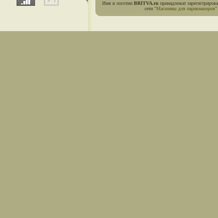
Имя и логотип
BRITVA.ru
принадлежат зарегистриров
сети
"Магазины для парикмахеров"