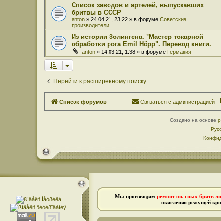
Список заводов и артелей, выпускавших
бритвы в СССР
anton
» 24.04.21, 23:22 » в форуме
Советские
производители
Из истории Золингена. "Мастер токарной
обработки рога Emil Höpp". Перевод книги.
anton
» 14.03.21, 1:38 » в форуме
Германия
Перейти к расширенному поиску
Список форумов
Связаться с администрацией
Создано на основе
p
Рус
Конфид
Мы производим
ремонт опасных бритв л
окисления режущей кро