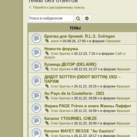
Темы без ответов
Перейти к расширенному поиску
Поиск
Расширенный поиск
ТЕМЫ
Бритва для бровей. R.L.S. Solingen
anton
» 03.08.26, 17:56 » в форуме
Германия
Новости форума.
Олег Бритва
» 26.12.23, 7:16 » в форуме
Сайт и
форум
Кузница ДЕЛЭР (DELAIRE)
Олег Бритва
» 06.12.23, 21:27 » в форуме
Франция
ДИДОТ БОТТЕН (DIDOT BOTTIN) 1922 –
ПАРИЖ
Олег Бритва
» 29.11.23, 19:15 » в форуме
Франция
Au Pays de la Coutellerie - 1921
Олег Бритва
» 28.11.23, 18:08 » в форуме
Франция
Фирма PAGE Frères в книге Жанны Лаффит
Олег Бритва
» 28.11.23, 16:58 » в форуме
Франция
Каталог YTOURNEL CHEZE
Олег Бритва
» 26.11.23, 18:40 » в форуме
Франция
Каталог MAYET BESSE "Au Gaulois"
Олег Бритва
» 26.11.23, 18:17 » в форуме
Франция