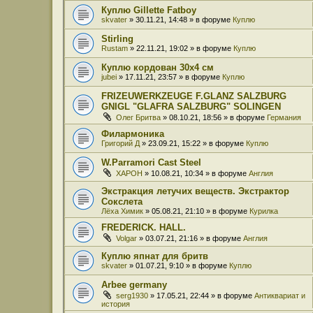
Куплю Gillette Fatboy
skvater
» 30.11.21, 14:48 » в форуме
Куплю
Stirling
Rustam
» 22.11.21, 19:02 » в форуме
Куплю
Куплю кордован 30x4 см
jubei
» 17.11.21, 23:57 » в форуме
Куплю
FRIZEUWERKZEUGE F.GLANZ SALZBURG
GNIGL "GLAFRA SALZBURG" SOLINGEN
Олег Бритва
» 08.10.21, 18:56 » в форуме
Германия
Филармоника
Григорий Д
» 23.09.21, 15:22 » в форуме
Куплю
W.Parramori Cast Steel
XAPOH
» 10.08.21, 10:34 » в форуме
Англия
Экстракция летучих веществ. Экстрактор
Сокслета
Лёха Химик
» 05.08.21, 21:10 » в форуме
Курилка
FREDERICK. HALL.
Volgar
» 03.07.21, 21:16 » в форуме
Англия
Куплю япнат для бритв
skvater
» 01.07.21, 9:10 » в форуме
Куплю
Arbee germany
serg1930
» 17.05.21, 22:44 » в форуме
Антиквариат и
история