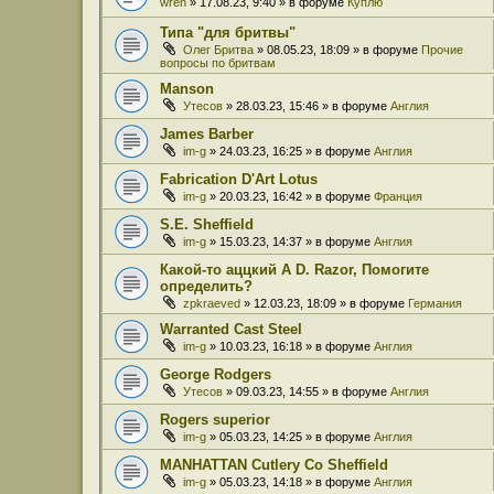
wren
» 17.08.23, 9:40 » в форуме
Куплю
Типа "для бритвы"
Олег Бритва
» 08.05.23, 18:09 » в форуме
Прочие
вопросы по бритвам
Manson
Утесов
» 28.03.23, 15:46 » в форуме
Англия
James Barber
im-g
» 24.03.23, 16:25 » в форуме
Англия
Fabrication D'Art Lotus
im-g
» 20.03.23, 16:42 » в форуме
Франция
S.E. Sheffield
im-g
» 15.03.23, 14:37 » в форуме
Англия
Какой-то аццкий A D. Razor, Помогите
определить?
zpkraeved
» 12.03.23, 18:09 » в форуме
Германия
Warranted Cast Steel
im-g
» 10.03.23, 16:18 » в форуме
Англия
George Rodgers
Утесов
» 09.03.23, 14:55 » в форуме
Англия
Rogers superior
im-g
» 05.03.23, 14:25 » в форуме
Англия
MANHATTAN Cutlery Co Sheffield
im-g
» 05.03.23, 14:18 » в форуме
Англия