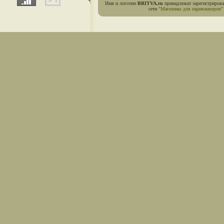
Имя и логотип
BRITVA.ru
принадлежат зарегистриров
сети
"Магазины для парикмахеров"