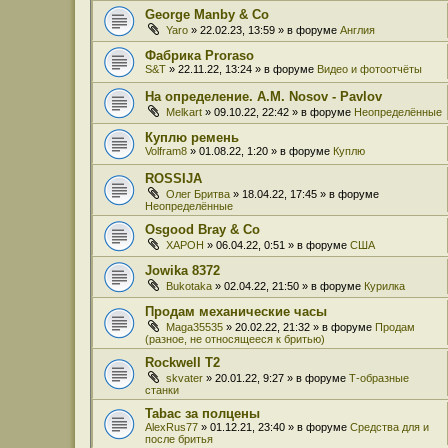
George Manby & Co
Yaro
» 22.02.23, 13:59 » в форуме
Англия
Фабрика Proraso
S&T
» 22.11.22, 13:24 » в форуме
Видео и фотоотчёты
На определение. A.M. Nosov - Pavlov
Melkart
» 09.10.22, 22:42 » в форуме
Неопределённые
Куплю ремень
Volfram8
» 01.08.22, 1:20 » в форуме
Куплю
ROSSIJA
Олег Бритва
» 18.04.22, 17:45 » в форуме
Неопределённые
Osgood Bray & Co
XAPOH
» 06.04.22, 0:51 » в форуме
США
Jowika 8372
Bukotaka
» 02.04.22, 21:50 » в форуме
Курилка
Продам механические часы
Maga35535
» 20.02.22, 21:32 » в форуме
Продам
(разное, не относящееся к бритью)
Rockwell T2
skvater
» 20.01.22, 9:27 » в форуме
Т-образные
станки
Tabac за полцены
AlexRus77
» 01.12.21, 23:40 » в форуме
Средства для и
после бритья