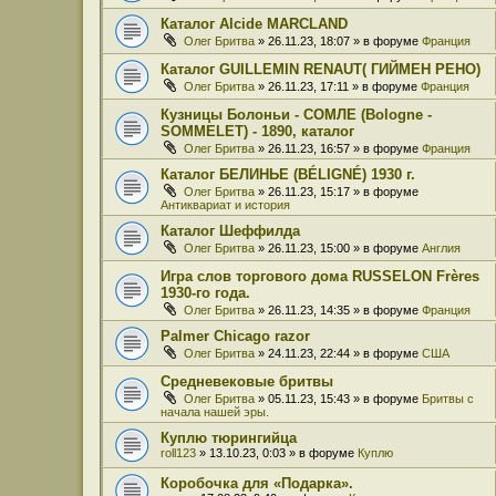
Каталог Alcide MARCLAND
Олег Бритва
» 26.11.23, 18:07 » в форуме
Франция
Каталог GUILLEMIN RENAUT( ГИЙМЕН РЕНО)
Олег Бритва
» 26.11.23, 17:11 » в форуме
Франция
Кузницы Болоньи - СОМЛЕ (Bologne -
SOMMELET) - 1890, каталог
Олег Бритва
» 26.11.23, 16:57 » в форуме
Франция
Каталог БЕЛИНЬЕ (BÉLIGNÉ) 1930 г.
Олег Бритва
» 26.11.23, 15:17 » в форуме
Антиквариат и история
Каталог Шеффилда
Олег Бритва
» 26.11.23, 15:00 » в форуме
Англия
Игра слов торгового дома RUSSELON Frères
1930-го года.
Олег Бритва
» 26.11.23, 14:35 » в форуме
Франция
Palmer Chicago razor
Олег Бритва
» 24.11.23, 22:44 » в форуме
США
Средневековые бритвы
Олег Бритва
» 05.11.23, 15:43 » в форуме
Бритвы с
начала нашей эры.
Куплю тюрингийца
roll123
» 13.10.23, 0:03 » в форуме
Куплю
Коробочка для «Подарка».