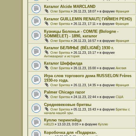
Каталог Alcide MARCLAND
Олег Бритва
» 26.11.23, 18:07 » в форуме
Франция
Каталог GUILLEMIN RENAUT( ГИЙМЕН РЕНО)
Олег Бритва
» 26.11.23, 17:11 » в форуме
Франция
Кузницы Болоньи - СОМЛЕ (Bologne -
SOMMELET) - 1890, каталог
Олег Бритва
» 26.11.23, 16:57 » в форуме
Франция
Каталог БЕЛИНЬЕ (BÉLIGNÉ) 1930 г.
Олег Бритва
» 26.11.23, 15:17 » в форуме
Антиквариат и история
Каталог Шеффилда
Олег Бритва
» 26.11.23, 15:00 » в форуме
Англия
Игра слов торгового дома RUSSELON Frères
1930-го года.
Олег Бритва
» 26.11.23, 14:35 » в форуме
Франция
Palmer Chicago razor
Олег Бритва
» 24.11.23, 22:44 » в форуме
США
Средневековые бритвы
Олег Бритва
» 05.11.23, 15:43 » в форуме
Бритвы с
начала нашей эры.
Куплю тюрингийца
roll123
» 13.10.23, 0:03 » в форуме
Куплю
Коробочка для «Подарка».