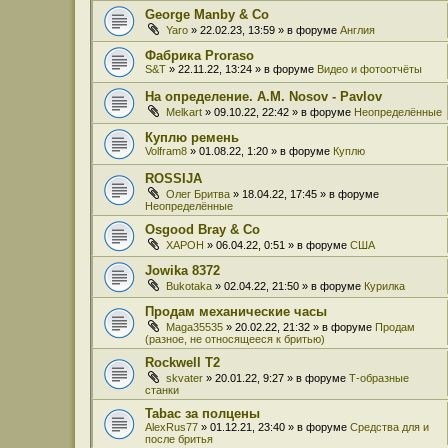
George Manby & Co
Yaro
» 22.02.23, 13:59 » в форуме
Англия
Фабрика Proraso
S&T
» 22.11.22, 13:24 » в форуме
Видео и фотоотчёты
На определение. A.M. Nosov - Pavlov
Melkart
» 09.10.22, 22:42 » в форуме
Неопределённые
Куплю ремень
Volfram8
» 01.08.22, 1:20 » в форуме
Куплю
ROSSIJA
Олег Бритва
» 18.04.22, 17:45 » в форуме
Неопределённые
Osgood Bray & Co
XAPOH
» 06.04.22, 0:51 » в форуме
США
Jowika 8372
Bukotaka
» 02.04.22, 21:50 » в форуме
Курилка
Продам механические часы
Maga35535
» 20.02.22, 21:32 » в форуме
Продам
(разное, не относящееся к бритью)
Rockwell T2
skvater
» 20.01.22, 9:27 » в форуме
Т-образные
станки
Tabac за полцены
AlexRus77
» 01.12.21, 23:40 » в форуме
Средства для и
после бритья