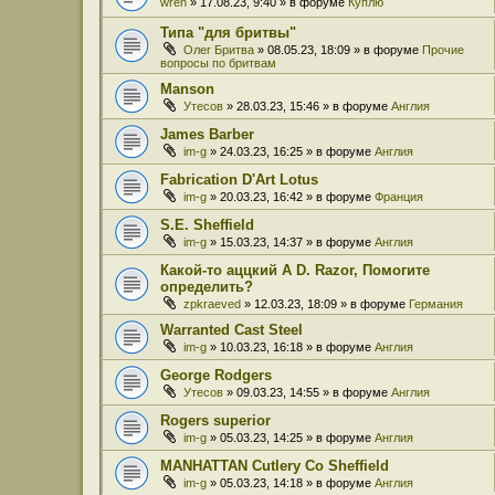
wren
» 17.08.23, 9:40 » в форуме
Куплю
Типа "для бритвы"
Олег Бритва
» 08.05.23, 18:09 » в форуме
Прочие
вопросы по бритвам
Manson
Утесов
» 28.03.23, 15:46 » в форуме
Англия
James Barber
im-g
» 24.03.23, 16:25 » в форуме
Англия
Fabrication D'Art Lotus
im-g
» 20.03.23, 16:42 » в форуме
Франция
S.E. Sheffield
im-g
» 15.03.23, 14:37 » в форуме
Англия
Какой-то аццкий A D. Razor, Помогите
определить?
zpkraeved
» 12.03.23, 18:09 » в форуме
Германия
Warranted Cast Steel
im-g
» 10.03.23, 16:18 » в форуме
Англия
George Rodgers
Утесов
» 09.03.23, 14:55 » в форуме
Англия
Rogers superior
im-g
» 05.03.23, 14:25 » в форуме
Англия
MANHATTAN Cutlery Co Sheffield
im-g
» 05.03.23, 14:18 » в форуме
Англия