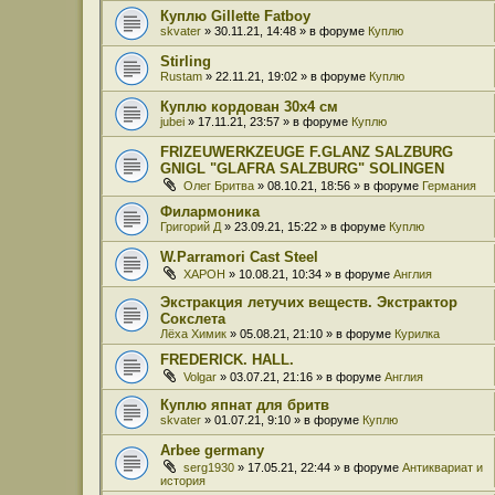
Куплю Gillette Fatboy
skvater
» 30.11.21, 14:48 » в форуме
Куплю
Stirling
Rustam
» 22.11.21, 19:02 » в форуме
Куплю
Куплю кордован 30x4 см
jubei
» 17.11.21, 23:57 » в форуме
Куплю
FRIZEUWERKZEUGE F.GLANZ SALZBURG
GNIGL "GLAFRA SALZBURG" SOLINGEN
Олег Бритва
» 08.10.21, 18:56 » в форуме
Германия
Филармоника
Григорий Д
» 23.09.21, 15:22 » в форуме
Куплю
W.Parramori Cast Steel
XAPOH
» 10.08.21, 10:34 » в форуме
Англия
Экстракция летучих веществ. Экстрактор
Сокслета
Лёха Химик
» 05.08.21, 21:10 » в форуме
Курилка
FREDERICK. HALL.
Volgar
» 03.07.21, 21:16 » в форуме
Англия
Куплю япнат для бритв
skvater
» 01.07.21, 9:10 » в форуме
Куплю
Arbee germany
serg1930
» 17.05.21, 22:44 » в форуме
Антиквариат и
история