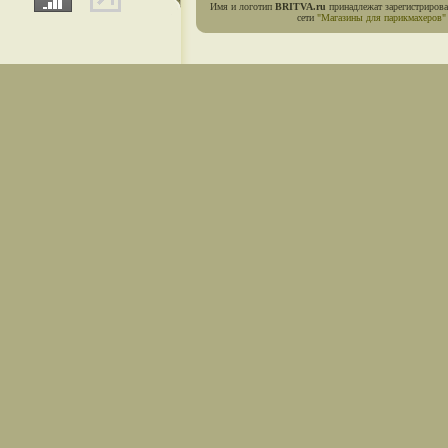
Имя и логотип
BRITVA.ru
принадлежат зарегистриров
сети
"Магазины для парикмахеров"