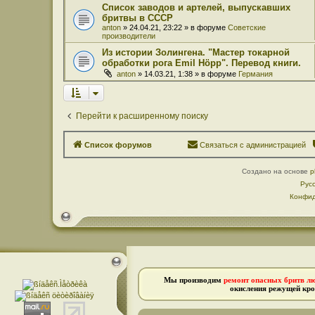
Список заводов и артелей, выпускавших
бритвы в СССР
anton
» 24.04.21, 23:22 » в форуме
Советские
производители
Из истории Золингена. "Мастер токарной
обработки рога Emil Höpp". Перевод книги.
anton
» 14.03.21, 1:38 » в форуме
Германия
Перейти к расширенному поиску
Список форумов
Связаться с администрацией
Создано на основе
p
Рус
Конфид
Мы производим
ремонт опасных бритв л
окисления режущей кро