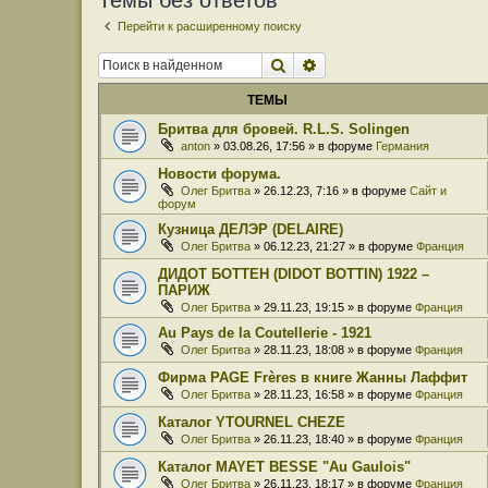
Темы без ответов
Перейти к расширенному поиску
Поиск
Расширенный поиск
ТЕМЫ
Бритва для бровей. R.L.S. Solingen
anton
» 03.08.26, 17:56 » в форуме
Германия
Новости форума.
Олег Бритва
» 26.12.23, 7:16 » в форуме
Сайт и
форум
Кузница ДЕЛЭР (DELAIRE)
Олег Бритва
» 06.12.23, 21:27 » в форуме
Франция
ДИДОТ БОТТЕН (DIDOT BOTTIN) 1922 –
ПАРИЖ
Олег Бритва
» 29.11.23, 19:15 » в форуме
Франция
Au Pays de la Coutellerie - 1921
Олег Бритва
» 28.11.23, 18:08 » в форуме
Франция
Фирма PAGE Frères в книге Жанны Лаффит
Олег Бритва
» 28.11.23, 16:58 » в форуме
Франция
Каталог YTOURNEL CHEZE
Олег Бритва
» 26.11.23, 18:40 » в форуме
Франция
Каталог MAYET BESSE "Au Gaulois"
Олег Бритва
» 26.11.23, 18:17 » в форуме
Франция