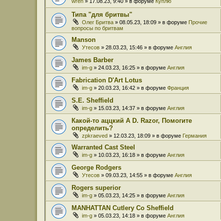
wren
» 17.08.23, 9:40 » в форуме
Куплю
Типа "для бритвы"
Олег Бритва
» 08.05.23, 18:09 » в форуме
Прочие
вопросы по бритвам
Manson
Утесов
» 28.03.23, 15:46 » в форуме
Англия
James Barber
im-g
» 24.03.23, 16:25 » в форуме
Англия
Fabrication D'Art Lotus
im-g
» 20.03.23, 16:42 » в форуме
Франция
S.E. Sheffield
im-g
» 15.03.23, 14:37 » в форуме
Англия
Какой-то аццкий A D. Razor, Помогите
определить?
zpkraeved
» 12.03.23, 18:09 » в форуме
Германия
Warranted Cast Steel
im-g
» 10.03.23, 16:18 » в форуме
Англия
George Rodgers
Утесов
» 09.03.23, 14:55 » в форуме
Англия
Rogers superior
im-g
» 05.03.23, 14:25 » в форуме
Англия
MANHATTAN Cutlery Co Sheffield
im-g
» 05.03.23, 14:18 » в форуме
Англия