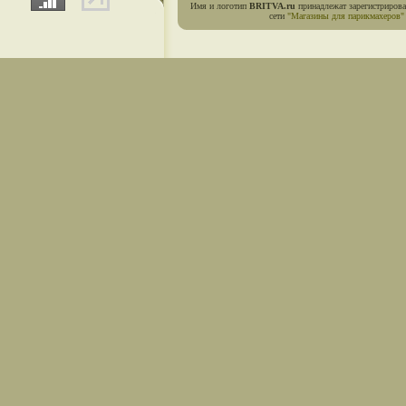
Имя и логотип
BRITVA.ru
принадлежат зарегистриров
сети
"Магазины для парикмахеров"