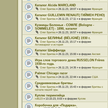
Каталог Alcide MARCLAND
Олег Бритва
» 26.11.23, 18:07 » в форуме
Франция
Каталог GUILLEMIN RENAUT( ГИЙМЕН РЕНО)
Олег Бритва
» 26.11.23, 17:11 » в форуме
Франция
Кузницы Болоньи - СОМЛЕ (Bologne -
SOMMELET) - 1890, каталог
Олег Бритва
» 26.11.23, 16:57 » в форуме
Франция
Каталог БЕЛИНЬЕ (BÉLIGNÉ) 1930 г.
Олег Бритва
» 26.11.23, 15:17 » в форуме
Антиквариат и история
Каталог Шеффилда
Олег Бритва
» 26.11.23, 15:00 » в форуме
Англия
Игра слов торгового дома RUSSELON Frères
1930-го года.
Олег Бритва
» 26.11.23, 14:35 » в форуме
Франция
Palmer Chicago razor
Олег Бритва
» 24.11.23, 22:44 » в форуме
США
Средневековые бритвы
Олег Бритва
» 05.11.23, 15:43 » в форуме
Бритвы с
начала нашей эры.
Куплю тюрингийца
roll123
» 13.10.23, 0:03 » в форуме
Куплю
Коробочка для «Подарка».