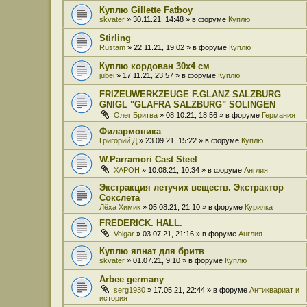
Куплю Gillette Fatboy
skvater
» 30.11.21, 14:48 » в форуме
Куплю
Stirling
Rustam
» 22.11.21, 19:02 » в форуме
Куплю
Куплю кордован 30x4 см
jubei
» 17.11.21, 23:57 » в форуме
Куплю
FRIZEUWERKZEUGE F.GLANZ SALZBURG
GNIGL "GLAFRA SALZBURG" SOLINGEN
Олег Бритва
» 08.10.21, 18:56 » в форуме
Германия
Филармоника
Григорий Д
» 23.09.21, 15:22 » в форуме
Куплю
W.Parramori Cast Steel
XAPOH
» 10.08.21, 10:34 » в форуме
Англия
Экстракция летучих веществ. Экстрактор
Сокслета
Лёха Химик
» 05.08.21, 21:10 » в форуме
Курилка
FREDERICK. HALL.
Volgar
» 03.07.21, 21:16 » в форуме
Англия
Куплю япнат для бритв
skvater
» 01.07.21, 9:10 » в форуме
Куплю
Arbee germany
serg1930
» 17.05.21, 22:44 » в форуме
Антиквариат и
история