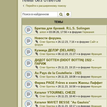
Темы без ответов
Перейти к расширенному поиску
Поиск
Расширенный поиск
ТЕМЫ
Бритва для бровей. R.L.S. Solingen
anton
» 03.08.26, 17:56 » в форуме
Германия
Новости форума.
Олег Бритва
» 26.12.23, 7:16 » в форуме
Сайт и
форум
Кузница ДЕЛЭР (DELAIRE)
Олег Бритва
» 06.12.23, 21:27 » в форуме
Франция
ДИДОТ БОТТЕН (DIDOT BOTTIN) 1922 –
ПАРИЖ
Олег Бритва
» 29.11.23, 19:15 » в форуме
Франция
Au Pays de la Coutellerie - 1921
Олег Бритва
» 28.11.23, 18:08 » в форуме
Франция
Фирма PAGE Frères в книге Жанны Лаффит
Олег Бритва
» 28.11.23, 16:58 » в форуме
Франция
Каталог YTOURNEL CHEZE
Олег Бритва
» 26.11.23, 18:40 » в форуме
Франция
Каталог MAYET BESSE "Au Gaulois"
Олег Бритва
» 26.11.23, 18:17 » в форуме
Франция