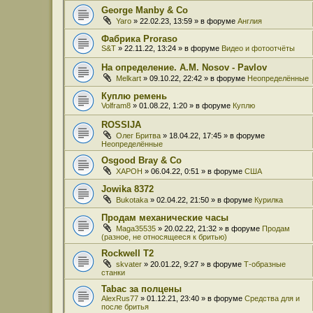
George Manby & Co
Yaro
» 22.02.23, 13:59 » в форуме
Англия
Фабрика Proraso
S&T
» 22.11.22, 13:24 » в форуме
Видео и фотоотчёты
На определение. A.M. Nosov - Pavlov
Melkart
» 09.10.22, 22:42 » в форуме
Неопределённые
Куплю ремень
Volfram8
» 01.08.22, 1:20 » в форуме
Куплю
ROSSIJA
Олег Бритва
» 18.04.22, 17:45 » в форуме
Неопределённые
Osgood Bray & Co
XAPOH
» 06.04.22, 0:51 » в форуме
США
Jowika 8372
Bukotaka
» 02.04.22, 21:50 » в форуме
Курилка
Продам механические часы
Maga35535
» 20.02.22, 21:32 » в форуме
Продам
(разное, не относящееся к бритью)
Rockwell T2
skvater
» 20.01.22, 9:27 » в форуме
Т-образные
станки
Tabac за полцены
AlexRus77
» 01.12.21, 23:40 » в форуме
Средства для и
после бритья