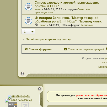
Список заводов и артелей, выпускавших
бритвы в СССР
anton
» 24.04.21, 23:22 » в форуме
Советские
производители
Из истории Золингена. "Мастер токарной
обработки рога Emil Höpp". Перевод книги.
anton
» 14.03.21, 1:38 » в форуме
Германия
Перейти к расширенному поиску
Список форумов
Связаться с администрацией
Создано на основе
p
Рус
Конфид
Мы производим
ремонт опасных бритв л
окисления режущей кро