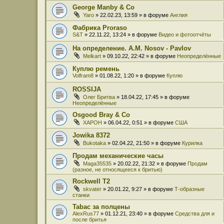
George Manby & Co
Yaro
» 22.02.23, 13:59 » в форуме
Англия
Фабрика Proraso
S&T
» 22.11.22, 13:24 » в форуме
Видео и фотоотчёты
На определение. A.M. Nosov - Pavlov
Melkart
» 09.10.22, 22:42 » в форуме
Неопределённые
Куплю ремень
Volfram8
» 01.08.22, 1:20 » в форуме
Куплю
ROSSIJA
Олег Бритва
» 18.04.22, 17:45 » в форуме
Неопределённые
Osgood Bray & Co
XAPOH
» 06.04.22, 0:51 » в форуме
США
Jowika 8372
Bukotaka
» 02.04.22, 21:50 » в форуме
Курилка
Продам механические часы
Maga35535
» 20.02.22, 21:32 » в форуме
Продам
(разное, не относящееся к бритью)
Rockwell T2
skvater
» 20.01.22, 9:27 » в форуме
Т-образные
станки
Tabac за полцены
AlexRus77
» 01.12.21, 23:40 » в форуме
Средства для и
после бритья