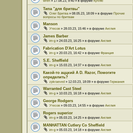
wren
» 17.08.23, 9:40 » в форуме
Куплю
Типа "для бритвы"
Олег Бритва
» 08.05.23, 18:09 » в форуме
Прочие
вопросы по бритвам
Manson
Утесов
» 28.03.23, 15:46 » в форуме
Англия
James Barber
im-g
» 24.03.23, 16:25 » в форуме
Англия
Fabrication D'Art Lotus
im-g
» 20.03.23, 16:42 » в форуме
Франция
S.E. Sheffield
im-g
» 15.03.23, 14:37 » в форуме
Англия
Какой-то аццкий A D. Razor, Помогите
определить?
zpkraeved
» 12.03.23, 18:09 » в форуме
Германия
Warranted Cast Steel
im-g
» 10.03.23, 16:18 » в форуме
Англия
George Rodgers
Утесов
» 09.03.23, 14:55 » в форуме
Англия
Rogers superior
im-g
» 05.03.23, 14:25 » в форуме
Англия
MANHATTAN Cutlery Co Sheffield
im-g
» 05.03.23, 14:18 » в форуме
Англия