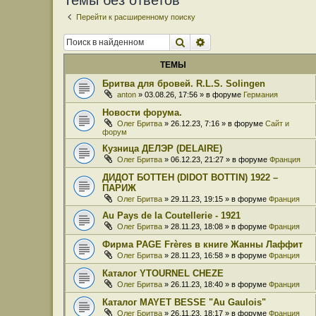
Темы без ответов
Перейти к расширенному поиску
Поиск
Расширенный поиск
ТЕМЫ
Бритва для бровей. R.L.S. Solingen
anton
» 03.08.26, 17:56 » в форуме
Германия
Новости форума.
Олег Бритва
» 26.12.23, 7:16 » в форуме
Сайт и
форум
Кузница ДЕЛЭР (DELAIRE)
Олег Бритва
» 06.12.23, 21:27 » в форуме
Франция
ДИДОТ БОТТЕН (DIDOT BOTTIN) 1922 –
ПАРИЖ
Олег Бритва
» 29.11.23, 19:15 » в форуме
Франция
Au Pays de la Coutellerie - 1921
Олег Бритва
» 28.11.23, 18:08 » в форуме
Франция
Фирма PAGE Frères в книге Жанны Лаффит
Олег Бритва
» 28.11.23, 16:58 » в форуме
Франция
Каталог YTOURNEL CHEZE
Олег Бритва
» 26.11.23, 18:40 » в форуме
Франция
Каталог MAYET BESSE "Au Gaulois"
Олег Бритва
» 26.11.23, 18:17 » в форуме
Франция