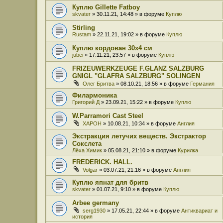
Куплю Gillette Fatboy
skvater
» 30.11.21, 14:48 » в форуме
Куплю
Stirling
Rustam
» 22.11.21, 19:02 » в форуме
Куплю
Куплю кордован 30x4 см
jubei
» 17.11.21, 23:57 » в форуме
Куплю
FRIZEUWERKZEUGE F.GLANZ SALZBURG
GNIGL "GLAFRA SALZBURG" SOLINGEN
Олег Бритва
» 08.10.21, 18:56 » в форуме
Германия
Филармоника
Григорий Д
» 23.09.21, 15:22 » в форуме
Куплю
W.Parramori Cast Steel
XAPOH
» 10.08.21, 10:34 » в форуме
Англия
Экстракция летучих веществ. Экстрактор
Сокслета
Лёха Химик
» 05.08.21, 21:10 » в форуме
Курилка
FREDERICK. HALL.
Volgar
» 03.07.21, 21:16 » в форуме
Англия
Куплю япнат для бритв
skvater
» 01.07.21, 9:10 » в форуме
Куплю
Arbee germany
serg1930
» 17.05.21, 22:44 » в форуме
Антиквариат и
история