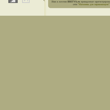
Имя и логотип
BRITVA.ru
принадлежат зарегистриров
сети
"Магазины для парикмахеров"