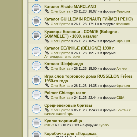
Каталог Alcide MARCLAND
Олег Бритва
» 26.11.23, 18:07 » в форуме
Франция
Каталог GUILLEMIN RENAUT( ГИЙМЕН РЕНО)
Олег Бритва
» 26.11.23, 17:11 » в форуме
Франция
Кузницы Болоньи - СОМЛЕ (Bologne -
SOMMELET) - 1890, каталог
Олег Бритва
» 26.11.23, 16:57 » в форуме
Франция
Каталог БЕЛИНЬЕ (BÉLIGNÉ) 1930 г.
Олег Бритва
» 26.11.23, 15:17 » в форуме
Антиквариат и история
Каталог Шеффилда
Олег Бритва
» 26.11.23, 15:00 » в форуме
Англия
Игра слов торгового дома RUSSELON Frères
1930-го года.
Олег Бритва
» 26.11.23, 14:35 » в форуме
Франция
Palmer Chicago razor
Олег Бритва
» 24.11.23, 22:44 » в форуме
США
Средневековые бритвы
Олег Бритва
» 05.11.23, 15:43 » в форуме
Бритвы с
начала нашей эры.
Куплю тюрингийца
roll123
» 13.10.23, 0:03 » в форуме
Куплю
Коробочка для «Подарка».