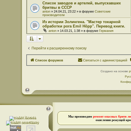
Список заводов и артелей, выпускавших
бритвы в СССР
anton
» 24.04.21, 23:22 » в форуме
Советские
производители
Из истории Золингена. "Мастер токарной
обработки рога Emil Höpp". Перевод книги.
anton
» 14.03.21, 1:38 » в форуме
Германия
Перейти к расширенному поиску
Список форумов
Связаться с администрацией
Создано на основе
p
Рус
Конфид
Мы производим
ремонт опасных бритв л
окисления режущей кро