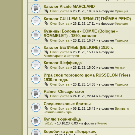
Каталог Alcide MARCLAND
Олег Бритва
» 26.11.23, 18:07 » в форуме
Франция
Каталог GUILLEMIN RENAUT( ГИЙМЕН РЕНО)
Олег Бритва
» 26.11.23, 17:11 » в форуме
Франция
Кузницы Болоньи - СОМЛЕ (Bologne -
SOMMELET) - 1890, каталог
Олег Бритва
» 26.11.23, 16:57 » в форуме
Франция
Каталог БЕЛИНЬЕ (BÉLIGNÉ) 1930 г.
Олег Бритва
» 26.11.23, 15:17 » в форуме
Антиквариат и история
Каталог Шеффилда
Олег Бритва
» 26.11.23, 15:00 » в форуме
Англия
Игра слов торгового дома RUSSELON Frères
1930-го года.
Олег Бритва
» 26.11.23, 14:35 » в форуме
Франция
Palmer Chicago razor
Олег Бритва
» 24.11.23, 22:44 » в форуме
США
Средневековые бритвы
Олег Бритва
» 05.11.23, 15:43 » в форуме
Бритвы с
начала нашей эры.
Куплю тюрингийца
roll123
» 13.10.23, 0:03 » в форуме
Куплю
Коробочка для «Подарка».