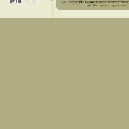
Имя и логотип
BRITVA.ru
принадлежат зарегистриров
сети
"Магазины для парикмахеров"