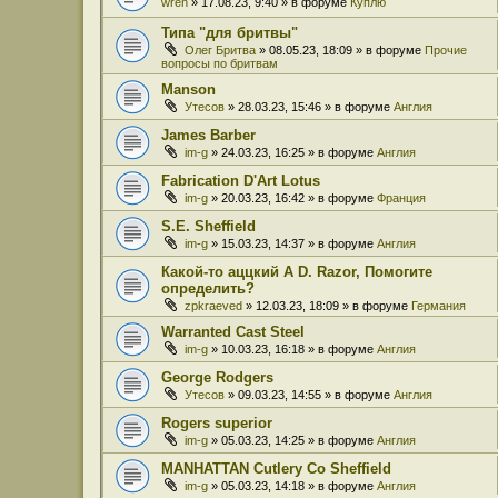
wren
» 17.08.23, 9:40 » в форуме
Куплю
Типа "для бритвы"
Олег Бритва
» 08.05.23, 18:09 » в форуме
Прочие
вопросы по бритвам
Manson
Утесов
» 28.03.23, 15:46 » в форуме
Англия
James Barber
im-g
» 24.03.23, 16:25 » в форуме
Англия
Fabrication D'Art Lotus
im-g
» 20.03.23, 16:42 » в форуме
Франция
S.E. Sheffield
im-g
» 15.03.23, 14:37 » в форуме
Англия
Какой-то аццкий A D. Razor, Помогите
определить?
zpkraeved
» 12.03.23, 18:09 » в форуме
Германия
Warranted Cast Steel
im-g
» 10.03.23, 16:18 » в форуме
Англия
George Rodgers
Утесов
» 09.03.23, 14:55 » в форуме
Англия
Rogers superior
im-g
» 05.03.23, 14:25 » в форуме
Англия
MANHATTAN Cutlery Co Sheffield
im-g
» 05.03.23, 14:18 » в форуме
Англия