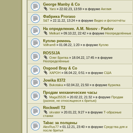
George Manby & Co
Yaro
» 22.02.23, 13:59 » в форуме
Англия
Фабрика Proraso
S&T
» 22.11.22, 13:24 » в форуме
Видео и фотоотчёты
На определение. A.M. Nosov - Pavlov
Melkart
» 09.10.22, 22:42 » в форуме
Неопределённые
Куплю ремень
Volfram8
» 01.08.22, 1:20 » в форуме
Куплю
ROSSIJA
Олег Бритва
» 18.04.22, 17:45 » в форуме
Неопределённые
Osgood Bray & Co
XAPOH
» 06.04.22, 0:51 » в форуме
США
Jowika 8372
Bukotaka
» 02.04.22, 21:50 » в форуме
Курилка
Продам механические часы
Maga35535
» 20.02.22, 21:32 » в форуме
Продам
(разное, не относящееся к бритью)
Rockwell T2
skvater
» 20.01.22, 9:27 » в форуме
Т-образные
станки
Tabac за полцены
AlexRus77
» 01.12.21, 23:40 » в форуме
Средства для и
после бритья