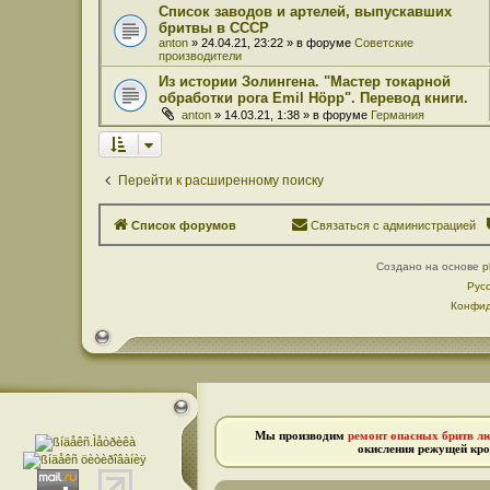
Список заводов и артелей, выпускавших
бритвы в СССР
anton
» 24.04.21, 23:22 » в форуме
Советские
производители
Из истории Золингена. "Мастер токарной
обработки рога Emil Höpp". Перевод книги.
anton
» 14.03.21, 1:38 » в форуме
Германия
Перейти к расширенному поиску
Список форумов
Связаться с администрацией
Создано на основе
p
Рус
Конфид
Мы производим
ремонт опасных бритв л
окисления режущей кро