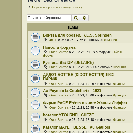
Темы без ответов
Перейти к расширенному поиску
Поиск
Расширенный поиск
ТЕМЫ
Бритва для бровей. R.L.S. Solingen
anton
» 03.08.26, 17:56 » в форуме
Германия
Новости форума.
Олег Бритва
» 26.12.23, 7:16 » в форуме
Сайт и
форум
Кузница ДЕЛЭР (DELAIRE)
Олег Бритва
» 06.12.23, 21:27 » в форуме
Франция
ДИДОТ БОТТЕН (DIDOT BOTTIN) 1922 –
ПАРИЖ
Олег Бритва
» 29.11.23, 19:15 » в форуме
Франция
Au Pays de la Coutellerie - 1921
Олег Бритва
» 28.11.23, 18:08 » в форуме
Франция
Фирма PAGE Frères в книге Жанны Лаффит
Олег Бритва
» 28.11.23, 16:58 » в форуме
Франция
Каталог YTOURNEL CHEZE
Олег Бритва
» 26.11.23, 18:40 » в форуме
Франция
Каталог MAYET BESSE "Au Gaulois"
Олег Бритва
» 26.11.23, 18:17 » в форуме
Франция