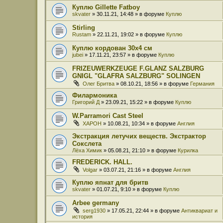
Куплю Gillette Fatboy
skvater
» 30.11.21, 14:48 » в форуме
Куплю
Stirling
Rustam
» 22.11.21, 19:02 » в форуме
Куплю
Куплю кордован 30x4 см
jubei
» 17.11.21, 23:57 » в форуме
Куплю
FRIZEUWERKZEUGE F.GLANZ SALZBURG
GNIGL "GLAFRA SALZBURG" SOLINGEN
Олег Бритва
» 08.10.21, 18:56 » в форуме
Германия
Филармоника
Григорий Д
» 23.09.21, 15:22 » в форуме
Куплю
W.Parramori Cast Steel
XAPOH
» 10.08.21, 10:34 » в форуме
Англия
Экстракция летучих веществ. Экстрактор
Сокслета
Лёха Химик
» 05.08.21, 21:10 » в форуме
Курилка
FREDERICK. HALL.
Volgar
» 03.07.21, 21:16 » в форуме
Англия
Куплю япнат для бритв
skvater
» 01.07.21, 9:10 » в форуме
Куплю
Arbee germany
serg1930
» 17.05.21, 22:44 » в форуме
Антиквариат и
история