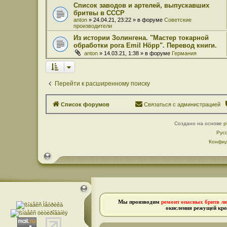
Список заводов и артелей, выпускавших
бритвы в СССР
anton
» 24.04.21, 23:22 » в форуме
Советские
производители
Из истории Золингена. "Мастер токарной
обработки рога Emil Höpp". Перевод книги.
anton
» 14.03.21, 1:38 » в форуме
Германия
Перейти к расширенному поиску
Список форумов
Связаться с администрацией
Создано на основе
p
Рус
Конфид
Мы производим
ремонт опасных бритв л
окисления режущей кро