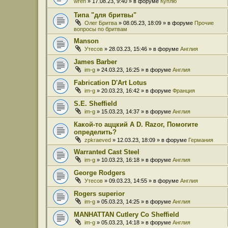
wren
» 17.08.23, 9:40 » в форуме
Куплю
Типа "для бритвы"
Олег Бритва
» 08.05.23, 18:09 » в форуме
Прочие
вопросы по бритвам
Manson
Утесов
» 28.03.23, 15:46 » в форуме
Англия
James Barber
im-g
» 24.03.23, 16:25 » в форуме
Англия
Fabrication D'Art Lotus
im-g
» 20.03.23, 16:42 » в форуме
Франция
S.E. Sheffield
im-g
» 15.03.23, 14:37 » в форуме
Англия
Какой-то аццкий A D. Razor, Помогите
определить?
zpkraeved
» 12.03.23, 18:09 » в форуме
Германия
Warranted Cast Steel
im-g
» 10.03.23, 16:18 » в форуме
Англия
George Rodgers
Утесов
» 09.03.23, 14:55 » в форуме
Англия
Rogers superior
im-g
» 05.03.23, 14:25 » в форуме
Англия
MANHATTAN Cutlery Co Sheffield
im-g
» 05.03.23, 14:18 » в форуме
Англия