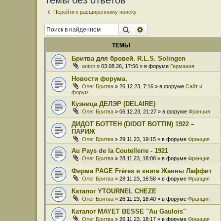
Темы без ответов
Перейти к расширенному поиску
Поиск
Расширенный поиск
ТЕМЫ
Бритва для бровей. R.L.S. Solingen
anton
» 03.08.26, 17:56 » в форуме
Германия
Новости форума.
Олег Бритва
» 26.12.23, 7:16 » в форуме
Сайт и
форум
Кузница ДЕЛЭР (DELAIRE)
Олег Бритва
» 06.12.23, 21:27 » в форуме
Франция
ДИДОТ БОТТЕН (DIDOT BOTTIN) 1922 –
ПАРИЖ
Олег Бритва
» 29.11.23, 19:15 » в форуме
Франция
Au Pays de la Coutellerie - 1921
Олег Бритва
» 28.11.23, 18:08 » в форуме
Франция
Фирма PAGE Frères в книге Жанны Лаффит
Олег Бритва
» 28.11.23, 16:58 » в форуме
Франция
Каталог YTOURNEL CHEZE
Олег Бритва
» 26.11.23, 18:40 » в форуме
Франция
Каталог MAYET BESSE "Au Gaulois"
Олег Бритва
» 26.11.23, 18:17 » в форуме
Франция