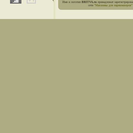
Имя и логотип
BRITVA.ru
принадлежат зарегистриров
сети
"Магазины для парикмахеров"