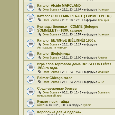
Каталог Alcide MARCLAND
Олег Бритва
» 26.11.23, 18:07 » в форуме
Франция
Каталог GUILLEMIN RENAUT( ГИЙМЕН РЕНО)
Олег Бритва
» 26.11.23, 17:11 » в форуме
Франция
Кузницы Болоньи - СОМЛЕ (Bologne -
SOMMELET) - 1890, каталог
Олег Бритва
» 26.11.23, 16:57 » в форуме
Франция
Каталог БЕЛИНЬЕ (BÉLIGNÉ) 1930 г.
Олег Бритва
» 26.11.23, 15:17 » в форуме
Антиквариат и история
Каталог Шеффилда
Олег Бритва
» 26.11.23, 15:00 » в форуме
Англия
Игра слов торгового дома RUSSELON Frères
1930-го года.
Олег Бритва
» 26.11.23, 14:35 » в форуме
Франция
Palmer Chicago razor
Олег Бритва
» 24.11.23, 22:44 » в форуме
США
Средневековые бритвы
Олег Бритва
» 05.11.23, 15:43 » в форуме
Бритвы с
начала нашей эры.
Куплю тюрингийца
roll123
» 13.10.23, 0:03 » в форуме
Куплю
Коробочка для «Подарка».