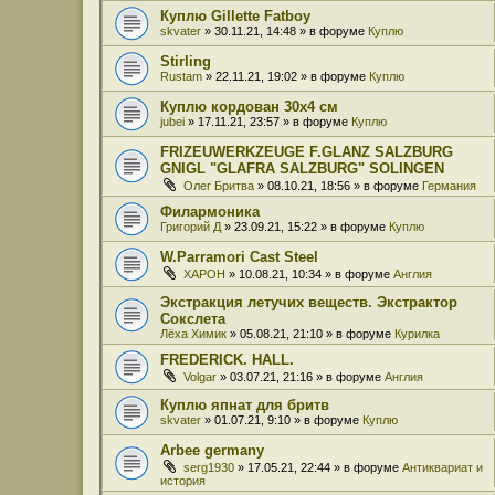
Куплю Gillette Fatboy
skvater
» 30.11.21, 14:48 » в форуме
Куплю
Stirling
Rustam
» 22.11.21, 19:02 » в форуме
Куплю
Куплю кордован 30x4 см
jubei
» 17.11.21, 23:57 » в форуме
Куплю
FRIZEUWERKZEUGE F.GLANZ SALZBURG
GNIGL "GLAFRA SALZBURG" SOLINGEN
Олег Бритва
» 08.10.21, 18:56 » в форуме
Германия
Филармоника
Григорий Д
» 23.09.21, 15:22 » в форуме
Куплю
W.Parramori Cast Steel
XAPOH
» 10.08.21, 10:34 » в форуме
Англия
Экстракция летучих веществ. Экстрактор
Сокслета
Лёха Химик
» 05.08.21, 21:10 » в форуме
Курилка
FREDERICK. HALL.
Volgar
» 03.07.21, 21:16 » в форуме
Англия
Куплю япнат для бритв
skvater
» 01.07.21, 9:10 » в форуме
Куплю
Arbee germany
serg1930
» 17.05.21, 22:44 » в форуме
Антиквариат и
история