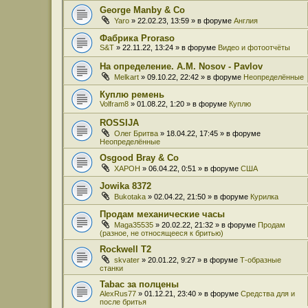
George Manby & Co
Yaro
» 22.02.23, 13:59 » в форуме
Англия
Фабрика Proraso
S&T
» 22.11.22, 13:24 » в форуме
Видео и фотоотчёты
На определение. A.M. Nosov - Pavlov
Melkart
» 09.10.22, 22:42 » в форуме
Неопределённые
Куплю ремень
Volfram8
» 01.08.22, 1:20 » в форуме
Куплю
ROSSIJA
Олег Бритва
» 18.04.22, 17:45 » в форуме
Неопределённые
Osgood Bray & Co
XAPOH
» 06.04.22, 0:51 » в форуме
США
Jowika 8372
Bukotaka
» 02.04.22, 21:50 » в форуме
Курилка
Продам механические часы
Maga35535
» 20.02.22, 21:32 » в форуме
Продам
(разное, не относящееся к бритью)
Rockwell T2
skvater
» 20.01.22, 9:27 » в форуме
Т-образные
станки
Tabac за полцены
AlexRus77
» 01.12.21, 23:40 » в форуме
Средства для и
после бритья