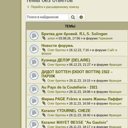
Темы без ответов
Перейти к расширенному поиску
Поиск
Расширенный поиск
ТЕМЫ
Бритва для бровей. R.L.S. Solingen
anton
» 03.08.26, 17:56 » в форуме
Германия
Новости форума.
Олег Бритва
» 26.12.23, 7:16 » в форуме
Сайт и
форум
Кузница ДЕЛЭР (DELAIRE)
Олег Бритва
» 06.12.23, 21:27 » в форуме
Франция
ДИДОТ БОТТЕН (DIDOT BOTTIN) 1922 –
ПАРИЖ
Олег Бритва
» 29.11.23, 19:15 » в форуме
Франция
Au Pays de la Coutellerie - 1921
Олег Бритва
» 28.11.23, 18:08 » в форуме
Франция
Фирма PAGE Frères в книге Жанны Лаффит
Олег Бритва
» 28.11.23, 16:58 » в форуме
Франция
Каталог YTOURNEL CHEZE
Олег Бритва
» 26.11.23, 18:40 » в форуме
Франция
Каталог MAYET BESSE "Au Gaulois"
Олег Бритва
» 26.11.23, 18:17 » в форуме
Франция