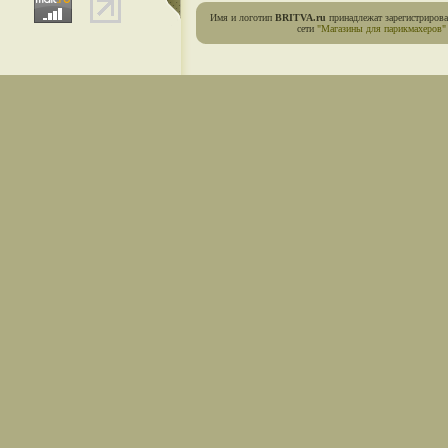
Имя и логотип
BRITVA.ru
принадлежат зарегистриров
сети
"Магазины для парикмахеров"