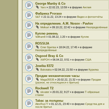
George Manby & Co
Yaro
» 22.02.23, 13:59 » в форуме
Англия
Фабрика Proraso
S&T
» 22.11.22, 13:24 » в форуме
Видео и фотоотчёты
На определение. A.M. Nosov - Pavlov
Melkart
» 09.10.22, 22:42 » в форуме
Неопределённые
Куплю ремень
Volfram8
» 01.08.22, 1:20 » в форуме
Куплю
ROSSIJA
Олег Бритва
» 18.04.22, 17:45 » в форуме
Неопределённые
Osgood Bray & Co
XAPOH
» 06.04.22, 0:51 » в форуме
США
Jowika 8372
Bukotaka
» 02.04.22, 21:50 » в форуме
Курилка
Продам механические часы
Maga35535
» 20.02.22, 21:32 » в форуме
Продам
(разное, не относящееся к бритью)
Rockwell T2
skvater
» 20.01.22, 9:27 » в форуме
Т-образные
станки
Tabac за полцены
AlexRus77
» 01.12.21, 23:40 » в форуме
Средства для и
после бритья