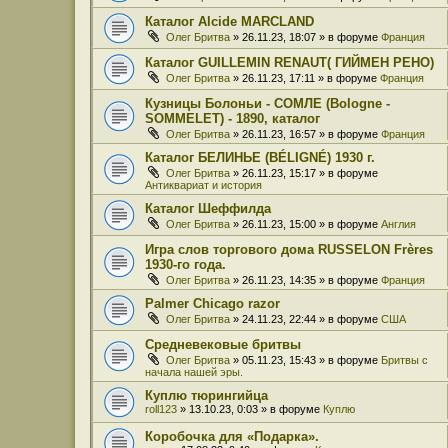
Каталог Alcide MARCLAND
Олег Бритва
» 26.11.23, 18:07 » в форуме
Франция
Каталог GUILLEMIN RENAUT( ГИЙМЕН РЕНО)
Олег Бритва
» 26.11.23, 17:11 » в форуме
Франция
Кузницы Болоньи - СОМЛЕ (Bologne -
SOMMELET) - 1890, каталог
Олег Бритва
» 26.11.23, 16:57 » в форуме
Франция
Каталог БЕЛИНЬЕ (BÉLIGNÉ) 1930 г.
Олег Бритва
» 26.11.23, 15:17 » в форуме
Антиквариат и история
Каталог Шеффилда
Олег Бритва
» 26.11.23, 15:00 » в форуме
Англия
Игра слов торгового дома RUSSELON Frères
1930-го года.
Олег Бритва
» 26.11.23, 14:35 » в форуме
Франция
Palmer Chicago razor
Олег Бритва
» 24.11.23, 22:44 » в форуме
США
Средневековые бритвы
Олег Бритва
» 05.11.23, 15:43 » в форуме
Бритвы с
начала нашей эры.
Куплю тюрингийца
roll123
» 13.10.23, 0:03 » в форуме
Куплю
Коробочка для «Подарка».