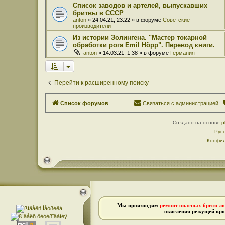
Список заводов и артелей, выпускавших
бритвы в СССР
anton
» 24.04.21, 23:22 » в форуме
Советские
производители
Из истории Золингена. "Мастер токарной
обработки рога Emil Höpp". Перевод книги.
anton
» 14.03.21, 1:38 » в форуме
Германия
Перейти к расширенному поиску
Список форумов
Связаться с администрацией
Создано на основе
p
Рус
Конфид
Мы производим
ремонт опасных бритв л
окисления режущей кро