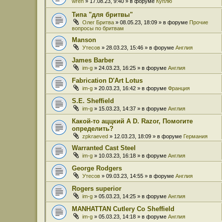
wren
» 17.08.23, 9:40 » в форуме
Куплю
Типа "для бритвы"
Олег Бритва
» 08.05.23, 18:09 » в форуме
Прочие
вопросы по бритвам
Manson
Утесов
» 28.03.23, 15:46 » в форуме
Англия
James Barber
im-g
» 24.03.23, 16:25 » в форуме
Англия
Fabrication D'Art Lotus
im-g
» 20.03.23, 16:42 » в форуме
Франция
S.E. Sheffield
im-g
» 15.03.23, 14:37 » в форуме
Англия
Какой-то аццкий A D. Razor, Помогите
определить?
zpkraeved
» 12.03.23, 18:09 » в форуме
Германия
Warranted Cast Steel
im-g
» 10.03.23, 16:18 » в форуме
Англия
George Rodgers
Утесов
» 09.03.23, 14:55 » в форуме
Англия
Rogers superior
im-g
» 05.03.23, 14:25 » в форуме
Англия
MANHATTAN Cutlery Co Sheffield
im-g
» 05.03.23, 14:18 » в форуме
Англия