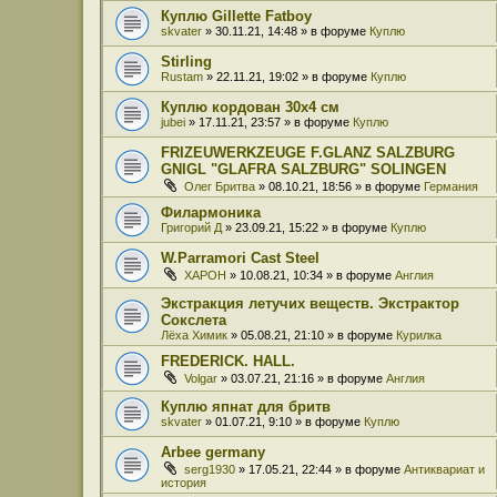
Куплю Gillette Fatboy
skvater
» 30.11.21, 14:48 » в форуме
Куплю
Stirling
Rustam
» 22.11.21, 19:02 » в форуме
Куплю
Куплю кордован 30x4 см
jubei
» 17.11.21, 23:57 » в форуме
Куплю
FRIZEUWERKZEUGE F.GLANZ SALZBURG
GNIGL "GLAFRA SALZBURG" SOLINGEN
Олег Бритва
» 08.10.21, 18:56 » в форуме
Германия
Филармоника
Григорий Д
» 23.09.21, 15:22 » в форуме
Куплю
W.Parramori Cast Steel
XAPOH
» 10.08.21, 10:34 » в форуме
Англия
Экстракция летучих веществ. Экстрактор
Сокслета
Лёха Химик
» 05.08.21, 21:10 » в форуме
Курилка
FREDERICK. HALL.
Volgar
» 03.07.21, 21:16 » в форуме
Англия
Куплю япнат для бритв
skvater
» 01.07.21, 9:10 » в форуме
Куплю
Arbee germany
serg1930
» 17.05.21, 22:44 » в форуме
Антиквариат и
история