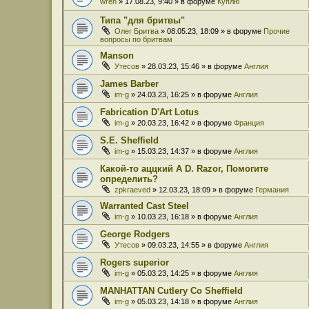
wren
» 17.08.23, 9:40 » в форуме
Куплю
Типа "для бритвы"
Олег Бритва
» 08.05.23, 18:09 » в форуме
Прочие
вопросы по бритвам
Manson
Утесов
» 28.03.23, 15:46 » в форуме
Англия
James Barber
im-g
» 24.03.23, 16:25 » в форуме
Англия
Fabrication D'Art Lotus
im-g
» 20.03.23, 16:42 » в форуме
Франция
S.E. Sheffield
im-g
» 15.03.23, 14:37 » в форуме
Англия
Какой-то аццкий A D. Razor, Помогите
определить?
zpkraeved
» 12.03.23, 18:09 » в форуме
Германия
Warranted Cast Steel
im-g
» 10.03.23, 16:18 » в форуме
Англия
George Rodgers
Утесов
» 09.03.23, 14:55 » в форуме
Англия
Rogers superior
im-g
» 05.03.23, 14:25 » в форуме
Англия
MANHATTAN Cutlery Co Sheffield
im-g
» 05.03.23, 14:18 » в форуме
Англия