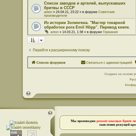
Список заводов и артелей, выпускавших
бритвы в СССР
anton
» 24.04.21, 23:22 » в форуме
Советские
производители
Из истории Золингена. "Мастер токарной
обработки рога Emil Höpp". Перевод книги.
anton
» 14.03.21, 1:38 » в форуме
Германия
Перейти к расширенному поиску
Список форумов
Связаться с администрацией
Создано на основе
p
Рус
Конфид
Мы производим
ремонт опасных бритв л
окисления режущей кро