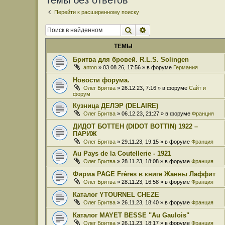
Темы без ответов
Перейти к расширенному поиску
Поиск
Расширенный поиск
ТЕМЫ
Бритва для бровей. R.L.S. Solingen
anton
» 03.08.26, 17:56 » в форуме
Германия
Новости форума.
Олег Бритва
» 26.12.23, 7:16 » в форуме
Сайт и
форум
Кузница ДЕЛЭР (DELAIRE)
Олег Бритва
» 06.12.23, 21:27 » в форуме
Франция
ДИДОТ БОТТЕН (DIDOT BOTTIN) 1922 –
ПАРИЖ
Олег Бритва
» 29.11.23, 19:15 » в форуме
Франция
Au Pays de la Coutellerie - 1921
Олег Бритва
» 28.11.23, 18:08 » в форуме
Франция
Фирма PAGE Frères в книге Жанны Лаффит
Олег Бритва
» 28.11.23, 16:58 » в форуме
Франция
Каталог YTOURNEL CHEZE
Олег Бритва
» 26.11.23, 18:40 » в форуме
Франция
Каталог MAYET BESSE "Au Gaulois"
Олег Бритва
» 26.11.23, 18:17 » в форуме
Франция