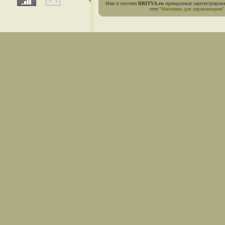
Имя и логотип
BRITVA.ru
принадлежат зарегистриров
сети
"Магазины для парикмахеров"