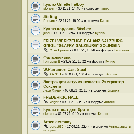
Куплю Gillette Fatboy
skvater
» 30.11.21, 14:48 » в форуме
Куплю
Stirling
Rustam
» 22.11.21, 19:02 » в форуме
Куплю
Куплю кордован 30x4 см
jubei
» 17.11.21, 23:57 » в форуме
Куплю
FRIZEUWERKZEUGE F.GLANZ SALZBURG
GNIGL "GLAFRA SALZBURG" SOLINGEN
Олег Бритва
» 08.10.21, 18:56 » в форуме
Германия
Филармоника
Григорий Д
» 23.09.21, 15:22 » в форуме
Куплю
W.Parramori Cast Steel
XAPOH
» 10.08.21, 10:34 » в форуме
Англия
Экстракция летучих веществ. Экстрактор
Сокслета
Лёха Химик
» 05.08.21, 21:10 » в форуме
Курилка
FREDERICK. HALL.
Volgar
» 03.07.21, 21:16 » в форуме
Англия
Куплю япнат для бритв
skvater
» 01.07.21, 9:10 » в форуме
Куплю
Arbee germany
serg1930
» 17.05.21, 22:44 » в форуме
Антиквариат и
история