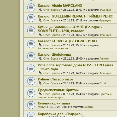
Каталог Alcide MARCLAND
Олег Бритва
» 26.11.23, 18:07 » в форуме
Франция
Каталог GUILLEMIN RENAUT( ГИЙМЕН РЕНО)
Олег Бритва
» 26.11.23, 17:11 » в форуме
Франция
Кузницы Болоньи - СОМЛЕ (Bologne -
SOMMELET) - 1890, каталог
Олег Бритва
» 26.11.23, 16:57 » в форуме
Франция
Каталог БЕЛИНЬЕ (BÉLIGNÉ) 1930 г.
Олег Бритва
» 26.11.23, 15:17 » в форуме
Антиквариат и история
Каталог Шеффилда
Олег Бритва
» 26.11.23, 15:00 » в форуме
Англия
Игра слов торгового дома RUSSELON Frères
1930-го года.
Олег Бритва
» 26.11.23, 14:35 » в форуме
Франция
Palmer Chicago razor
Олег Бритва
» 24.11.23, 22:44 » в форуме
США
Средневековые бритвы
Олег Бритва
» 05.11.23, 15:43 » в форуме
Бритвы с
начала нашей эры.
Куплю тюрингийца
roll123
» 13.10.23, 0:03 » в форуме
Куплю
Коробочка для «Подарка».