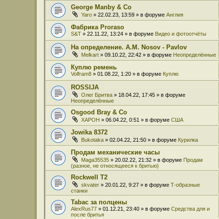
George Manby & Co
Yaro
» 22.02.23, 13:59 » в форуме
Англия
Фабрика Proraso
S&T
» 22.11.22, 13:24 » в форуме
Видео и фотоотчёты
На определение. A.M. Nosov - Pavlov
Melkart
» 09.10.22, 22:42 » в форуме
Неопределённые
Куплю ремень
Volfram8
» 01.08.22, 1:20 » в форуме
Куплю
ROSSIJA
Олег Бритва
» 18.04.22, 17:45 » в форуме
Неопределённые
Osgood Bray & Co
XAPOH
» 06.04.22, 0:51 » в форуме
США
Jowika 8372
Bukotaka
» 02.04.22, 21:50 » в форуме
Курилка
Продам механические часы
Maga35535
» 20.02.22, 21:32 » в форуме
Продам
(разное, не относящееся к бритью)
Rockwell T2
skvater
» 20.01.22, 9:27 » в форуме
Т-образные
станки
Tabac за полцены
AlexRus77
» 01.12.21, 23:40 » в форуме
Средства для и
после бритья