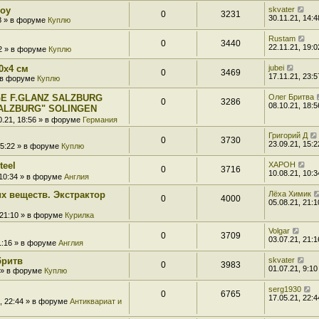
boy
skvater
0
3231
30.11.21, 14:4
48 » в форуме
Куплю
Rustam
0
3440
22.11.21, 19:0
02 » в форуме
Куплю
0x4 см
jubei
0
3469
17.11.21, 23:5
» в форуме
Куплю
E F.GLANZ SALZBURG
Олег Бритва
0
3286
08.10.21, 18:5
ALZBURG" SOLINGEN
0.21, 18:56 » в форуме
Германия
Григорий Д
0
3730
23.09.21, 15:2
15:22 » в форуме
Куплю
teel
XAPOH
0
3716
10.08.21, 10:3
 10:34 » в форуме
Англия
х веществ. Экстрактор
Лёха Химик
0
4000
05.08.21, 21:1
 21:10 » в форуме
Курилка
Volgar
0
3709
03.07.21, 21:1
21:16 » в форуме
Англия
бритв
skvater
0
3983
01.07.21, 9:10
0 » в форуме
Куплю
serg1930
0
6765
17.05.21, 22:4
1, 22:44 » в форуме
Антиквариат и