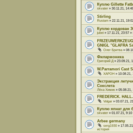
Куплю Gillette Fat
skvater
» 30.11.21, 14:
Stirling
Rustam
» 22.11.21, 19:
Куплю кордован 3
jubei
» 17.11.21, 23:57 
FRIZEUWERKZEUG
GNIGL "GLAFRA S
Олег Бритва
» 08.1
Филармоника
Григорий Д
» 23.09.21, 
W.Parramori Cast S
XAPOH
» 10.08.21,
Экстракция летучи
Сокслета
Лёха Химик
» 05.08.21,
FREDERICK. HALL.
Volgar
» 03.07.21, 
Куплю япнат для 
skvater
» 01.07.21, 9:1
Arbee germany
serg1930
» 17.05.2
история