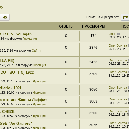
ку
Поиск
Расширенный поиск
Найден 361 результат
ОТВЕТЫ
ПРОСМОТРЫ
ПОС
. R.L.S. Solingen
anton
0
174
03.08.26, 17:5
7:56 » в форуме
Германия
Олег Бритва
0
2876
26.12.23, 7:16
2.23, 7:16 » в форуме
Сайт и
ELAIRE)
Олег Бритва
0
2423
06.12.23, 21:2
2.23, 21:27 » в форуме
Франция
DOT BOTTIN) 1922 –
Олег Бритва
0
3209
29.11.23, 19:1
1.23, 19:15 » в форуме
Франция
llerie - 1921
Олег Бритва
0
3050
28.11.23, 18:0
1.23, 18:08 » в форуме
Франция
s в книге Жанны Лаффит
Олег Бритва
0
3063
28.11.23, 16:5
1.23, 16:58 » в форуме
Франция
L CHEZE
Олег Бритва
0
3200
26.11.23, 18:4
1.23, 18:40 » в форуме
Франция
SSE "Au Gaulois"
Олег Бритва
0
3076
26.11.23, 18:1
1.23, 18:17 » в форуме
Франция