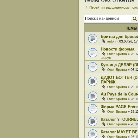
Темы без ответов
Перейти к расширенному поис
ТЕМЫ
Бритва для бровей
anton
» 03.08.26, 1
Новости форума.
Олег Бритва
» 26.1
форум
Кузница ДЕЛЭР (D
Олег Бритва
» 06.1
ДИДОТ БОТТЕН (DI
ПАРИЖ
Олег Бритва
» 29.1
Au Pays de la Coute
Олег Бритва
» 28.1
Фирма PAGE Frère
Олег Бритва
» 28.1
Каталог YTOURNE
Олег Бритва
» 26.1
Каталог MAYET BE
Олег Бритва
» 26.1