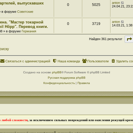
 артелей, выпускавших
anton
0
5025
24.04.21, 23:2
 » в форуме
Советские
ена. "Мастер токарной
anton
0
3719
14.03.21, 1:38
il Höpp". Перевод книги.
:38 » в форуме
Германия
Найден 361 результат
оиску
Связаться с администрацией
Наша команда
Пользователи
Удалить co
Создано на основе
phpBB
® Forum Software © phpBB Limited
Русская поддержка phpBB
Конфиденциальность
|
Правила
в любой сложности
, за исключением сильных повреждений или окисления режущей кромк
®