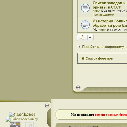
Список заводов и
бритвы в СССР
anton
» 24.04.21, 23:22
производители
Из истории Золинг
обработки рога Em
anton
» 14.03.21, 1
Перейти к расширенному п
Список форумов
Мы производим
ремонт опасных брит