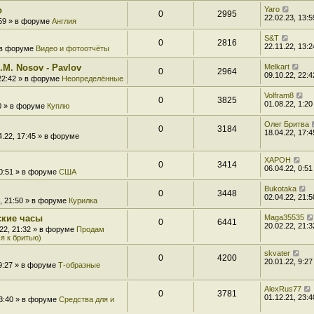
o
Yaro
0
2995
22.02.23, 13:5
:59 » в форуме
Англия
S&T
0
2816
22.11.22, 13:2
» в форуме
Видео и фотоотчёты
.M. Nosov - Pavlov
Melkart
0
2964
09.10.22, 22:4
 22:42 » в форуме
Неопределённые
Volfram8
0
3825
01.08.22, 1:20
20 » в форуме
Куплю
Олег Бритва
0
3184
18.04.22, 17:4
4.22, 17:45 » в форуме
XAPOH
0
3414
06.04.22, 0:51
 0:51 » в форуме
США
Bukotaka
0
3448
02.04.22, 21:5
2, 21:50 » в форуме
Курилка
ские часы
Maga35535
0
6441
20.02.22, 21:3
.22, 21:32 » в форуме
Продам
я к бритью)
skvater
0
4200
20.01.22, 9:27
 9:27 » в форуме
Т-образные
AlexRus77
0
3781
01.12.21, 23:4
23:40 » в форуме
Средства для и