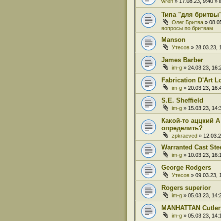
wren
» 17.08.23, 9:40 
Типа "для бритвы
Олег Бритва
» 08.0
вопросы по бритвам
Manson
Утесов
» 28.03.23,
James Barber
im-g
» 24.03.23, 16
Fabrication D'Art L
im-g
» 20.03.23, 16
S.E. Sheffield
im-g
» 15.03.23, 14
Какой-то аццкий A
определить?
zpkraeved
» 12.03.
Warranted Cast Ste
im-g
» 10.03.23, 16
George Rodgers
Утесов
» 09.03.23,
Rogers superior
im-g
» 05.03.23, 14
MANHATTAN Cutlery
im-g
» 05.03.23, 14