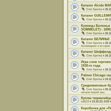
Каталог Alcide M
Олег Бритва
» 26.1
Каталог GUILLEM
Олег Бритва
» 26.1
Кузницы Болоньи 
SOMMELET) - 1890,
Олег Бритва
» 26.1
Каталог БЕЛИНЬЕ (
Олег Бритва
» 26.1
Антиквариат и история
Каталог Шеффилд
Олег Бритва
» 26.1
Игра слов торгов
1930-го года.
Олег Бритва
» 26.1
Palmer Chicago ra
Олег Бритва
» 24.1
Средневековые б
Олег Бритва
» 05.1
начала нашей эры.
Куплю тюрингийц
roll123
» 13.10.23, 0:03
Коробочка для «П