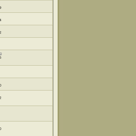
9
4
2
5
0
2
0