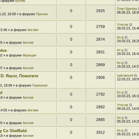
» в форуме
Куплю
"
Олег Бритва
0
2925
08.05.23, 18:0
5.23, 18:09 » в форуме
Прочие
Утесов
0
2759
28.03.23, 15:4
 15:46 » в форуме
Англия
im-g
0
2874
24.03.23, 16:2
:25 » в форуме
Англия
otus
im-g
0
2831
20.03.23, 16:4
:42 » в форуме
Франция
im-g
0
2869
15.03.23, 14:3
:37 » в форуме
Англия
 D. Razor, Помогите
zpkraeved
0
2906
12.03.23, 18:0
23, 18:09 » в форуме
Германия
el
im-g
0
2792
10.03.23, 16:1
:18 » в форуме
Англия
Утесов
0
2892
09.03.23, 14:5
 14:55 » в форуме
Англия
im-g
0
2885
05.03.23, 14:2
:25 » в форуме
Англия
 Co Sheffield
im-g
0
2912
05.03.23, 14:1
:18 » в форуме
Англия