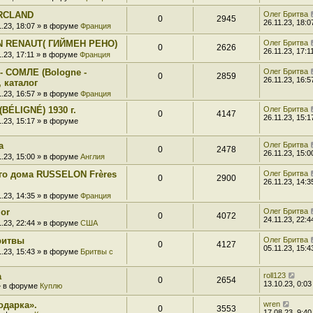
ARCLAND
Олег Бритва
0
2945
26.11.23, 18:0
1.23, 18:07 » в форуме
Франция
IN RENAUT( ГИЙМЕН РЕНО)
Олег Бритва
0
2626
26.11.23, 17:1
1.23, 17:11 » в форуме
Франция
- СОМЛЕ (Bologne -
Олег Бритва
0
2859
26.11.23, 16:5
 каталог
1.23, 16:57 » в форуме
Франция
BÉLIGNÉ) 1930 г.
Олег Бритва
0
4147
26.11.23, 15:1
1.23, 15:17 » в форуме
а
Олег Бритва
0
2478
26.11.23, 15:0
1.23, 15:00 » в форуме
Англия
ого дома RUSSELON Frères
Олег Бритва
0
2900
26.11.23, 14:3
1.23, 14:35 » в форуме
Франция
zor
Олег Бритва
0
4072
24.11.23, 22:4
1.23, 22:44 » в форуме
США
ритвы
Олег Бритва
0
4127
05.11.23, 15:4
1.23, 15:43 » в форуме
Бритвы с
а
roll123
0
2654
13.10.23, 0:03
 » в форуме
Куплю
одарка».
wren
0
3553
17.08.23, 9:40