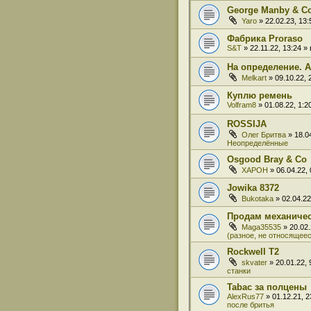
George Manby & C
Yaro
» 22.02.23, 13
Фабрика Proraso
S&T
» 22.11.22, 13:24 
На определение. A
Melkart
» 09.10.22,
Куплю ремень
Volfram8
» 01.08.22, 1:
ROSSIJA
Олег Бритва
» 18.0
Неопределённые
Osgood Bray & Co
XAPOH
» 06.04.22,
Jowika 8372
Bukotaka
» 02.04.2
Продам механиче
Maga35535
» 20.02
(разное, не относящеес
Rockwell T2
skvater
» 20.01.22,
станки
Tabac за полцены
AlexRus77
» 01.12.21, 
после бритья