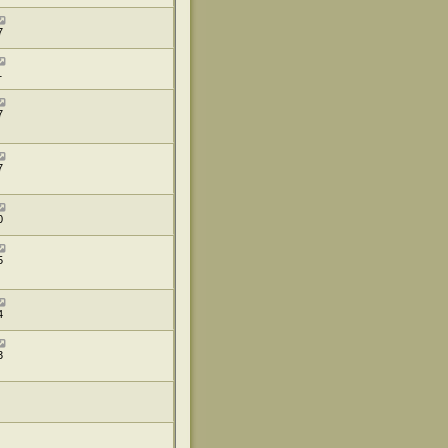
7
1
7
7
0
5
4
3