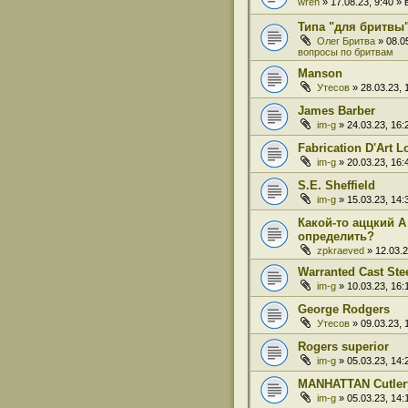
wren
» 17.08.23, 9:40 
Типа "для бритвы
Олег Бритва
» 08.0
вопросы по бритвам
Manson
Утесов
» 28.03.23,
James Barber
im-g
» 24.03.23, 16
Fabrication D'Art L
im-g
» 20.03.23, 16
S.E. Sheffield
im-g
» 15.03.23, 14
Какой-то аццкий A
определить?
zpkraeved
» 12.03.
Warranted Cast Ste
im-g
» 10.03.23, 16
George Rodgers
Утесов
» 09.03.23,
Rogers superior
im-g
» 05.03.23, 14
MANHATTAN Cutlery
im-g
» 05.03.23, 14