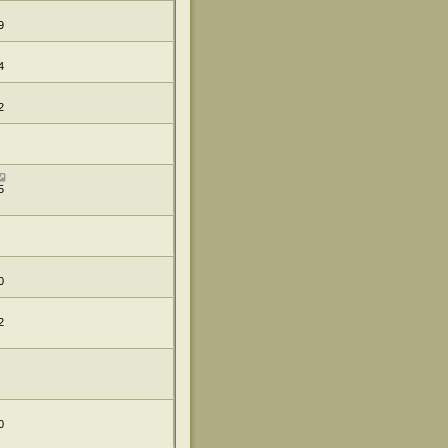
9
4
2
5
0
2
0