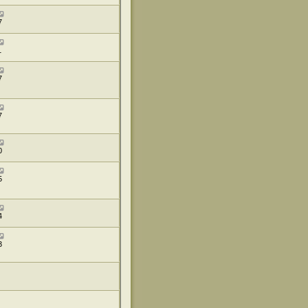
7
1
7
7
0
5
4
3