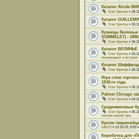
Каталог Alcide M
Олег Бритва
» 26.1
Каталог GUILLEM
Олег Бритва
» 26.1
Кузницы Болоньи 
SOMMELET) - 1890,
Олег Бритва
» 26.1
Каталог БЕЛИНЬЕ (
Олег Бритва
» 26.1
Антиквариат и история
Каталог Шеффилд
Олег Бритва
» 26.1
Игра слов торгов
1930-го года.
Олег Бритва
» 26.1
Palmer Chicago ra
Олег Бритва
» 24.1
Средневековые б
Олег Бритва
» 05.1
начала нашей эры.
Куплю тюрингийц
roll123
» 13.10.23, 0:03
Коробочка для «П