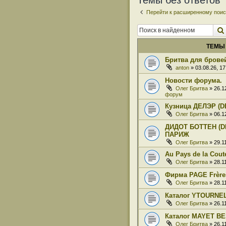
Темы без ответов
Перейти к расширенному поис
ТЕМЫ
Бритва для бровей
anton
» 03.08.26, 1
Новости форума.
Олег Бритва
» 26.1
форум
Кузница ДЕЛЭР (D
Олег Бритва
» 06.1
ДИДОТ БОТТЕН (DI
ПАРИЖ
Олег Бритва
» 29.1
Au Pays de la Coute
Олег Бритва
» 28.1
Фирма PAGE Frère
Олег Бритва
» 28.1
Каталог YTOURNE
Олег Бритва
» 26.1
Каталог MAYET BE
Олег Бритва
» 26.1