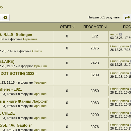
ку
Поиск
Расширенный поиск
Найден 361 результат
ОТВЕТЫ
ПРОСМОТРЫ
ПОС
. R.L.S. Solingen
anton
0
172
03.08.26, 17:5
7:56 » в форуме
Германия
Олег Бритва
0
2876
26.12.23, 7:16
2.23, 7:16 » в форуме
Сайт и
ELAIRE)
Олег Бритва
0
2423
06.12.23, 21:2
2.23, 21:27 » в форуме
Франция
DOT BOTTIN) 1922 –
Олег Бритва
0
3209
29.11.23, 19:1
1.23, 19:15 » в форуме
Франция
llerie - 1921
Олег Бритва
0
3050
28.11.23, 18:0
1.23, 18:08 » в форуме
Франция
s в книге Жанны Лаффит
Олег Бритва
0
3063
28.11.23, 16:5
1.23, 16:58 » в форуме
Франция
L CHEZE
Олег Бритва
0
3200
26.11.23, 18:4
1.23, 18:40 » в форуме
Франция
SSE "Au Gaulois"
Олег Бритва
0
3076
26.11.23, 18:1
1.23, 18:17 » в форуме
Франция