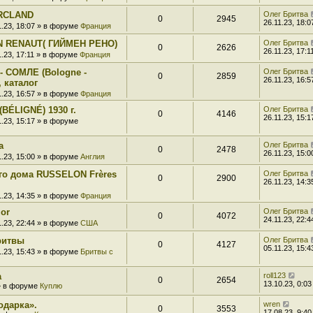
ARCLAND
Олег Бритва
0
2945
26.11.23, 18:0
1.23, 18:07 » в форуме
Франция
IN RENAUT( ГИЙМЕН РЕНО)
Олег Бритва
0
2626
26.11.23, 17:1
1.23, 17:11 » в форуме
Франция
- СОМЛЕ (Bologne -
Олег Бритва
0
2859
26.11.23, 16:5
 каталог
1.23, 16:57 » в форуме
Франция
BÉLIGNÉ) 1930 г.
Олег Бритва
0
4146
26.11.23, 15:1
1.23, 15:17 » в форуме
а
Олег Бритва
0
2478
26.11.23, 15:0
1.23, 15:00 » в форуме
Англия
ого дома RUSSELON Frères
Олег Бритва
0
2900
26.11.23, 14:3
1.23, 14:35 » в форуме
Франция
zor
Олег Бритва
0
4072
24.11.23, 22:4
1.23, 22:44 » в форуме
США
ритвы
Олег Бритва
0
4127
05.11.23, 15:4
1.23, 15:43 » в форуме
Бритвы с
а
roll123
0
2654
13.10.23, 0:03
 » в форуме
Куплю
одарка».
wren
0
3553
17.08.23, 9:40