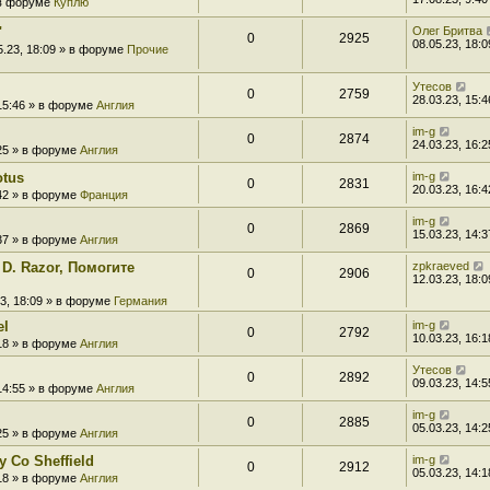
» в форуме
Куплю
"
Олег Бритва
0
2925
08.05.23, 18:0
5.23, 18:09 » в форуме
Прочие
Утесов
0
2759
28.03.23, 15:4
 15:46 » в форуме
Англия
im-g
0
2874
24.03.23, 16:2
:25 » в форуме
Англия
otus
im-g
0
2831
20.03.23, 16:4
:42 » в форуме
Франция
im-g
0
2869
15.03.23, 14:3
:37 » в форуме
Англия
 D. Razor, Помогите
zpkraeved
0
2906
12.03.23, 18:0
23, 18:09 » в форуме
Германия
el
im-g
0
2792
10.03.23, 16:1
:18 » в форуме
Англия
Утесов
0
2892
09.03.23, 14:5
 14:55 » в форуме
Англия
im-g
0
2885
05.03.23, 14:2
:25 » в форуме
Англия
 Co Sheffield
im-g
0
2912
05.03.23, 14:1
:18 » в форуме
Англия