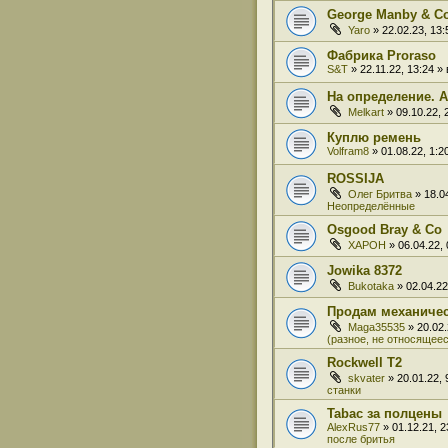
George Manby & C
Yaro
» 22.02.23, 13
Фабрика Proraso
S&T
» 22.11.22, 13:24 
На определение. A
Melkart
» 09.10.22,
Куплю ремень
Volfram8
» 01.08.22, 1:
ROSSIJA
Олег Бритва
» 18.0
Неопределённые
Osgood Bray & Co
XAPOH
» 06.04.22,
Jowika 8372
Bukotaka
» 02.04.2
Продам механиче
Maga35535
» 20.02
(разное, не относящеес
Rockwell T2
skvater
» 20.01.22,
станки
Tabac за полцены
AlexRus77
» 01.12.21, 
после бритья