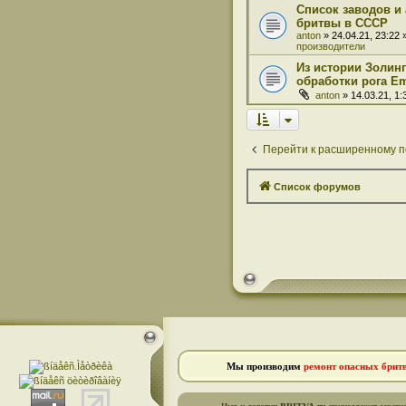
Список заводов и
бритвы в СССР
anton
» 24.04.21, 23:22
производители
Из истории Золинг
обработки рога Em
anton
» 14.03.21, 1
Перейти к расширенному п
Список форумов
Мы производим
ремонт опасных брит