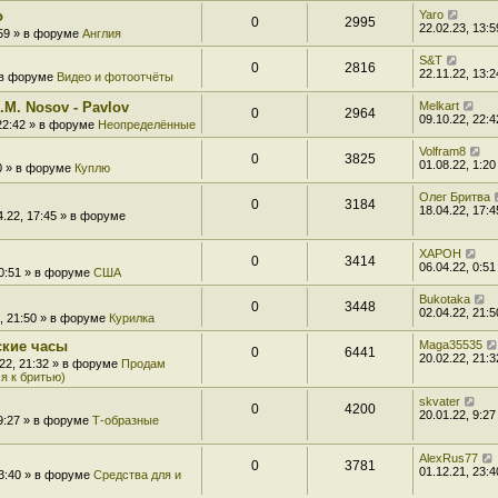
o
Yaro
0
2995
22.02.23, 13:5
:59 » в форуме
Англия
S&T
0
2816
22.11.22, 13:2
» в форуме
Видео и фотоотчёты
.M. Nosov - Pavlov
Melkart
0
2964
09.10.22, 22:4
 22:42 » в форуме
Неопределённые
Volfram8
0
3825
01.08.22, 1:20
20 » в форуме
Куплю
Олег Бритва
0
3184
18.04.22, 17:4
4.22, 17:45 » в форуме
XAPOH
0
3414
06.04.22, 0:51
 0:51 » в форуме
США
Bukotaka
0
3448
02.04.22, 21:5
2, 21:50 » в форуме
Курилка
ские часы
Maga35535
0
6441
20.02.22, 21:3
.22, 21:32 » в форуме
Продам
я к бритью)
skvater
0
4200
20.01.22, 9:27
 9:27 » в форуме
Т-образные
AlexRus77
0
3781
01.12.21, 23:4
23:40 » в форуме
Средства для и