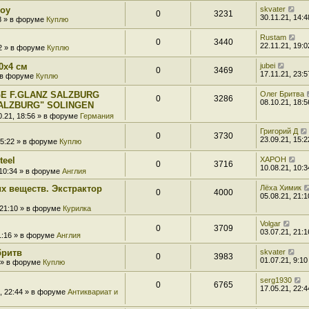
boy
skvater
0
3231
30.11.21, 14:4
48 » в форуме
Куплю
Rustam
0
3440
22.11.21, 19:0
02 » в форуме
Куплю
0x4 см
jubei
0
3469
17.11.21, 23:5
» в форуме
Куплю
E F.GLANZ SALZBURG
Олег Бритва
0
3286
08.10.21, 18:5
ALZBURG" SOLINGEN
0.21, 18:56 » в форуме
Германия
Григорий Д
0
3730
23.09.21, 15:2
15:22 » в форуме
Куплю
teel
XAPOH
0
3716
10.08.21, 10:3
 10:34 » в форуме
Англия
х веществ. Экстрактор
Лёха Химик
0
4000
05.08.21, 21:1
 21:10 » в форуме
Курилка
Volgar
0
3709
03.07.21, 21:1
21:16 » в форуме
Англия
бритв
skvater
0
3983
01.07.21, 9:10
0 » в форуме
Куплю
serg1930
0
6765
17.05.21, 22:4
1, 22:44 » в форуме
Антиквариат и