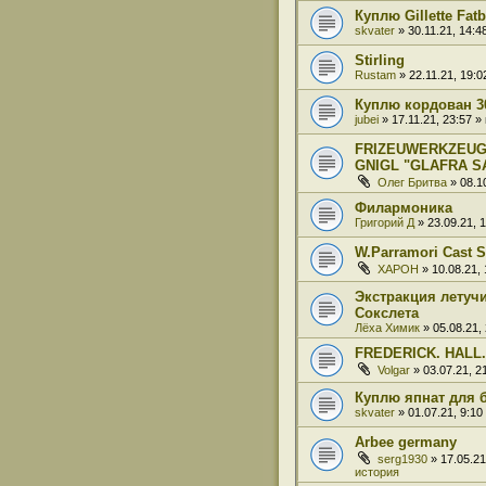
Куплю Gillette Fat
skvater
» 30.11.21, 14:
Stirling
Rustam
» 22.11.21, 19:
Куплю кордован 3
jubei
» 17.11.21, 23:57 
FRIZEUWERKZEUG
GNIGL "GLAFRA S
Олег Бритва
» 08.1
Филармоника
Григорий Д
» 23.09.21, 
W.Parramori Cast S
XAPOH
» 10.08.21,
Экстракция летучи
Сокслета
Лёха Химик
» 05.08.21,
FREDERICK. HALL.
Volgar
» 03.07.21, 
Куплю япнат для 
skvater
» 01.07.21, 9:1
Arbee germany
serg1930
» 17.05.2
история