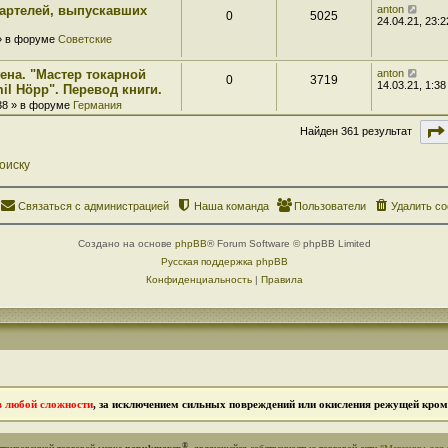
 артелей, выпускавших
anton
0
5025
24.04.21, 23:2
 » в форуме
Советские
ена. "Мастер токарной
anton
0
3719
14.03.21, 1:38
il Höpp". Перевод книги.
:38 » в форуме
Германия
Найден 361 результат
оиску
Связаться с администрацией
Наша команда
Пользователи
Удалить co
Создано на основе
phpBB
® Forum Software © phpBB Limited
Русская поддержка phpBB
Конфиденциальность
|
Правила
в любой сложности
, за исключением сильных повреждений или окисления режущей кромк
®