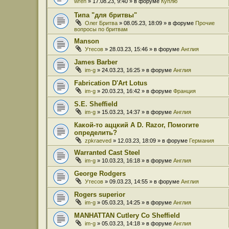
wren
» 17.08.23, 9:40 » в форуме
Куплю
Типа "для бритвы"
Олег Бритва
» 08.05.23, 18:09 » в форуме
Прочие
вопросы по бритвам
Manson
Утесов
» 28.03.23, 15:46 » в форуме
Англия
James Barber
im-g
» 24.03.23, 16:25 » в форуме
Англия
Fabrication D'Art Lotus
im-g
» 20.03.23, 16:42 » в форуме
Франция
S.E. Sheffield
im-g
» 15.03.23, 14:37 » в форуме
Англия
Какой-то аццкий A D. Razor, Помогите
определить?
zpkraeved
» 12.03.23, 18:09 » в форуме
Германия
Warranted Cast Steel
im-g
» 10.03.23, 16:18 » в форуме
Англия
George Rodgers
Утесов
» 09.03.23, 14:55 » в форуме
Англия
Rogers superior
im-g
» 05.03.23, 14:25 » в форуме
Англия
MANHATTAN Cutlery Co Sheffield
im-g
» 05.03.23, 14:18 » в форуме
Англия