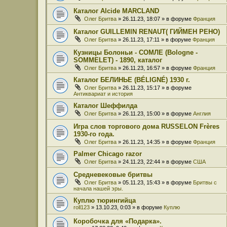
Каталог Alcide MARCLAND
Олег Бритва
» 26.11.23, 18:07 » в форуме
Франция
Каталог GUILLEMIN RENAUT( ГИЙМЕН РЕНО)
Олег Бритва
» 26.11.23, 17:11 » в форуме
Франция
Кузницы Болоньи - СОМЛЕ (Bologne -
SOMMELET) - 1890, каталог
Олег Бритва
» 26.11.23, 16:57 » в форуме
Франция
Каталог БЕЛИНЬЕ (BÉLIGNÉ) 1930 г.
Олег Бритва
» 26.11.23, 15:17 » в форуме
Антиквариат и история
Каталог Шеффилда
Олег Бритва
» 26.11.23, 15:00 » в форуме
Англия
Игра слов торгового дома RUSSELON Frères
1930-го года.
Олег Бритва
» 26.11.23, 14:35 » в форуме
Франция
Palmer Chicago razor
Олег Бритва
» 24.11.23, 22:44 » в форуме
США
Средневековые бритвы
Олег Бритва
» 05.11.23, 15:43 » в форуме
Бритвы с
начала нашей эры.
Куплю тюрингийца
roll123
» 13.10.23, 0:03 » в форуме
Куплю
Коробочка для «Подарка».