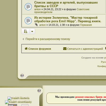
Список заводов и артелей, выпускавших
бритвы в СССР
anton
» 24.04.21, 23:22 » в форуме
Советские
производители
Из истории Золингена. "Мастер токарной
обработки рога Emil Höpp". Перевод книги.
anton
» 14.03.21, 1:38 » в форуме
Германия
Перейти к расширенному поиску
Список форумов
Связаться с администрацией
Создано на основе
p
Рус
Конфид
Мы производим
ремонт опасных бритв л
окисления режущей кро