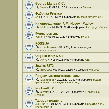
George Manby & Co
Yaro
» 22.02.23, 13:59 » в форуме
Англия
Фабрика Proraso
S&T
» 22.11.22, 13:24 » в форуме
Видео и фотоотчёты
На определение. A.M. Nosov - Pavlov
Melkart
» 09.10.22, 22:42 » в форуме
Неопределённые
Куплю ремень
Volfram8
» 01.08.22, 1:20 » в форуме
Куплю
ROSSIJA
Олег Бритва
» 18.04.22, 17:45 » в форуме
Неопределённые
Osgood Bray & Co
XAPOH
» 06.04.22, 0:51 » в форуме
США
Jowika 8372
Bukotaka
» 02.04.22, 21:50 » в форуме
Курилка
Продам механические часы
Maga35535
» 20.02.22, 21:32 » в форуме
Продам
(разное, не относящееся к бритью)
Rockwell T2
skvater
» 20.01.22, 9:27 » в форуме
Т-образные
станки
Tabac за полцены
AlexRus77
» 01.12.21, 23:40 » в форуме
Средства для и
после бритья