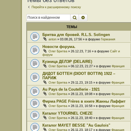
Темы без ответов
Перейти к расширенному поиску
Поиск
Расширенный поиск
ТЕМЫ
Бритва для бровей. R.L.S. Solingen
anton
» 03.08.26, 17:56 » в форуме
Германия
Новости форума.
Олег Бритва
» 26.12.23, 7:16 » в форуме
Сайт и
форум
Кузница ДЕЛЭР (DELAIRE)
Олег Бритва
» 06.12.23, 21:27 » в форуме
Франция
ДИДОТ БОТТЕН (DIDOT BOTTIN) 1922 –
ПАРИЖ
Олег Бритва
» 29.11.23, 19:15 » в форуме
Франция
Au Pays de la Coutellerie - 1921
Олег Бритва
» 28.11.23, 18:08 » в форуме
Франция
Фирма PAGE Frères в книге Жанны Лаффит
Олег Бритва
» 28.11.23, 16:58 » в форуме
Франция
Каталог YTOURNEL CHEZE
Олег Бритва
» 26.11.23, 18:40 » в форуме
Франция
Каталог MAYET BESSE "Au Gaulois"
Олег Бритва
» 26.11.23, 18:17 » в форуме
Франция