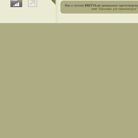
Имя и логотип
BRITVA.ru
принадлежат зарегистриров
сети
"Магазины для парикмахеров"