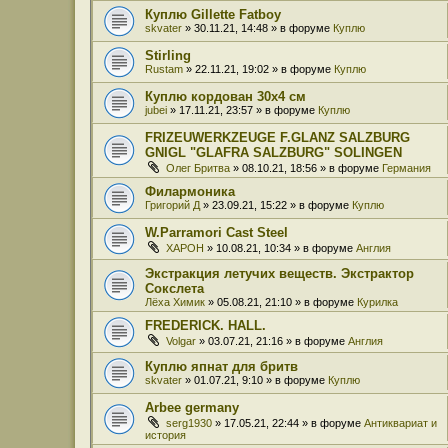
Куплю Gillette Fatboy
skvater
» 30.11.21, 14:48 » в форуме
Куплю
Stirling
Rustam
» 22.11.21, 19:02 » в форуме
Куплю
Куплю кордован 30x4 см
jubei
» 17.11.21, 23:57 » в форуме
Куплю
FRIZEUWERKZEUGE F.GLANZ SALZBURG
GNIGL "GLAFRA SALZBURG" SOLINGEN
Олег Бритва
» 08.10.21, 18:56 » в форуме
Германия
Филармоника
Григорий Д
» 23.09.21, 15:22 » в форуме
Куплю
W.Parramori Cast Steel
XAPOH
» 10.08.21, 10:34 » в форуме
Англия
Экстракция летучих веществ. Экстрактор
Сокслета
Лёха Химик
» 05.08.21, 21:10 » в форуме
Курилка
FREDERICK. HALL.
Volgar
» 03.07.21, 21:16 » в форуме
Англия
Куплю япнат для бритв
skvater
» 01.07.21, 9:10 » в форуме
Куплю
Arbee germany
serg1930
» 17.05.21, 22:44 » в форуме
Антиквариат и
история