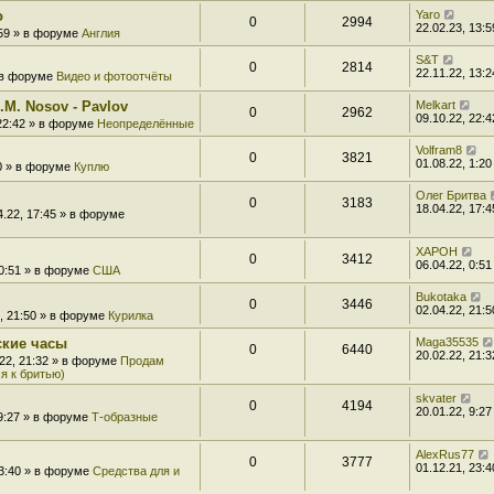
o
Yaro
0
2994
22.02.23, 13:5
:59 » в форуме
Англия
S&T
0
2814
22.11.22, 13:2
» в форуме
Видео и фотоотчёты
.M. Nosov - Pavlov
Melkart
0
2962
09.10.22, 22:4
 22:42 » в форуме
Неопределённые
Volfram8
0
3821
01.08.22, 1:20
20 » в форуме
Куплю
Олег Бритва
0
3183
18.04.22, 17:4
4.22, 17:45 » в форуме
XAPOH
0
3412
06.04.22, 0:51
 0:51 » в форуме
США
Bukotaka
0
3446
02.04.22, 21:5
2, 21:50 » в форуме
Курилка
ские часы
Maga35535
0
6440
20.02.22, 21:3
.22, 21:32 » в форуме
Продам
я к бритью)
skvater
0
4194
20.01.22, 9:27
 9:27 » в форуме
Т-образные
AlexRus77
0
3777
01.12.21, 23:4
23:40 » в форуме
Средства для и