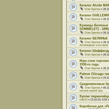
Каталог Alcide M
Олег Бритва
» 26.1
Каталог GUILLEM
Олег Бритва
» 26.1
Кузницы Болоньи 
SOMMELET) - 1890,
Олег Бритва
» 26.1
Каталог БЕЛИНЬЕ (
Олег Бритва
» 26.1
Антиквариат и история
Каталог Шеффилд
Олег Бритва
» 26.1
Игра слов торгов
1930-го года.
Олег Бритва
» 26.1
Palmer Chicago ra
Олег Бритва
» 24.1
Средневековые б
Олег Бритва
» 05.1
начала нашей эры.
Куплю тюрингийц
roll123
» 13.10.23, 0:03
Коробочка для «П