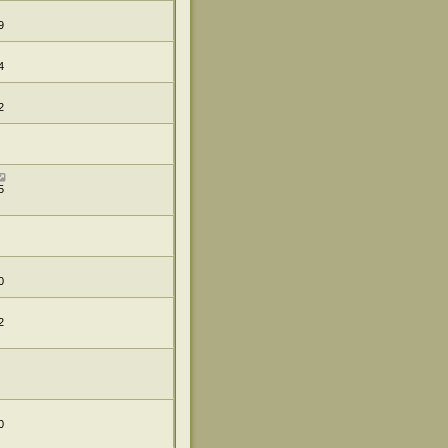
9
4
2
5
0
2
0