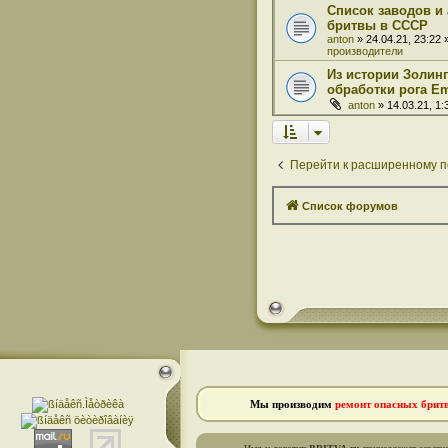
Список заводов и
бритвы в СССР
anton
» 24.04.21, 23:22
производители
Из истории Золинг
обработки рога Em
anton
» 14.03.21, 1
Перейти к расширенному п
Список форумов
Мы производим
ремонт опасных брит