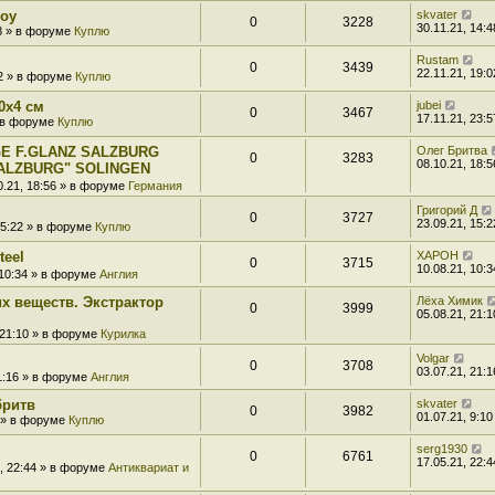
boy
skvater
0
3228
30.11.21, 14:4
48 » в форуме
Куплю
Rustam
0
3439
22.11.21, 19:0
02 » в форуме
Куплю
0x4 см
jubei
0
3467
17.11.21, 23:5
» в форуме
Куплю
E F.GLANZ SALZBURG
Олег Бритва
0
3283
08.10.21, 18:5
ALZBURG" SOLINGEN
0.21, 18:56 » в форуме
Германия
Григорий Д
0
3727
23.09.21, 15:2
15:22 » в форуме
Куплю
teel
XAPOH
0
3715
10.08.21, 10:3
 10:34 » в форуме
Англия
х веществ. Экстрактор
Лёха Химик
0
3999
05.08.21, 21:1
 21:10 » в форуме
Курилка
Volgar
0
3708
03.07.21, 21:1
21:16 » в форуме
Англия
бритв
skvater
0
3982
01.07.21, 9:10
0 » в форуме
Куплю
serg1930
0
6761
17.05.21, 22:4
1, 22:44 » в форуме
Антиквариат и