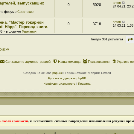
 артелей, выпускавших
anton
0
5020
24.04.21, 23:2
 » в форуме
Советские
ена. "Мастер токарной
anton
0
3718
14.03.21, 1:38
il Höpp". Перевод книги.
:38 » в форуме
Германия
Найден 361 результат
оиску
Связаться с администрацией
Наша команда
Пользователи
Удалить co
Создано на основе
phpBB
® Forum Software © phpBB Limited
Русская поддержка phpBB
Конфиденциальность
|
Правила
в любой сложности
, за исключением сильных повреждений или окисления режущей кромк
®