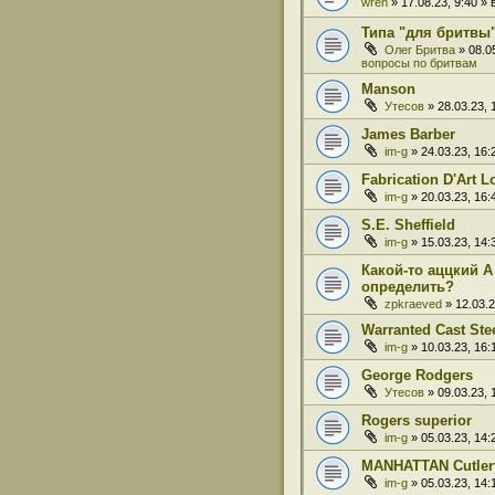
wren
» 17.08.23, 9:40 
Типа "для бритвы
Олег Бритва
» 08.0
вопросы по бритвам
Manson
Утесов
» 28.03.23,
James Barber
im-g
» 24.03.23, 16
Fabrication D'Art L
im-g
» 20.03.23, 16
S.E. Sheffield
im-g
» 15.03.23, 14
Какой-то аццкий A
определить?
zpkraeved
» 12.03.
Warranted Cast Ste
im-g
» 10.03.23, 16
George Rodgers
Утесов
» 09.03.23,
Rogers superior
im-g
» 05.03.23, 14
MANHATTAN Cutlery
im-g
» 05.03.23, 14