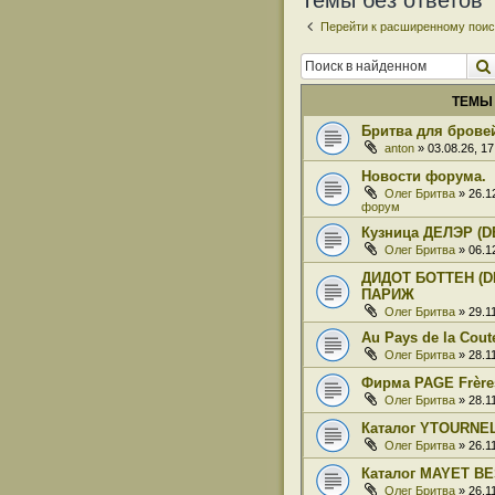
Темы без ответов
Перейти к расширенному поис
ТЕМЫ
Бритва для бровей
anton
» 03.08.26, 1
Новости форума.
Олег Бритва
» 26.1
форум
Кузница ДЕЛЭР (D
Олег Бритва
» 06.1
ДИДОТ БОТТЕН (DI
ПАРИЖ
Олег Бритва
» 29.1
Au Pays de la Coute
Олег Бритва
» 28.1
Фирма PAGE Frère
Олег Бритва
» 28.1
Каталог YTOURNE
Олег Бритва
» 26.1
Каталог MAYET BE
Олег Бритва
» 26.1