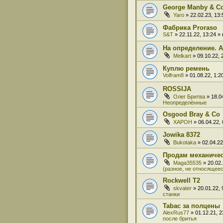
George Manby & C
Yaro
» 22.02.23, 13
Фабрика Proraso
S&T
» 22.11.22, 13:24 
На определение. A
Melkart
» 09.10.22,
Куплю ремень
Volfram8
» 01.08.22, 1:
ROSSIJA
Олег Бритва
» 18.0
Неопределённые
Osgood Bray & Co
XAPOH
» 06.04.22,
Jowika 8372
Bukotaka
» 02.04.2
Продам механиче
Maga35535
» 20.02
(разное, не относящеес
Rockwell T2
skvater
» 20.01.22,
станки
Tabac за полцены
AlexRus77
» 01.12.21, 
после бритья