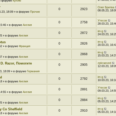
» в форуме
Куплю
"
Олег Бритва
0
2923
08.05.23, 18:0
5.23, 18:09 » в форуме
Прочие
Утесов
0
2758
28.03.23, 15:4
 15:46 » в форуме
Англия
im-g
0
2872
24.03.23, 16:2
:25 » в форуме
Англия
otus
im-g
0
2826
20.03.23, 16:4
:42 » в форуме
Франция
im-g
0
2868
15.03.23, 14:3
:37 » в форуме
Англия
 D. Razor, Помогите
zpkraeved
0
2905
12.03.23, 18:0
23, 18:09 » в форуме
Германия
el
im-g
0
2792
10.03.23, 16:1
:18 » в форуме
Англия
Утесов
0
2891
09.03.23, 14:5
 14:55 » в форуме
Англия
im-g
0
2884
05.03.23, 14:2
:25 » в форуме
Англия
 Co Sheffield
im-g
0
2910
05.03.23, 14:1
:18 » в форуме
Англия