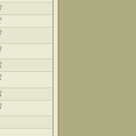
7
1
7
7
0
5
4
3