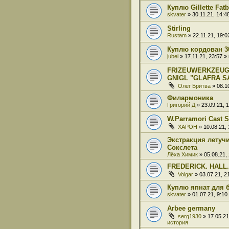
Куплю Gillette Fat
skvater
» 30.11.21, 14:
Stirling
Rustam
» 22.11.21, 19:
Куплю кордован 3
jubei
» 17.11.21, 23:57 
FRIZEUWERKZEUG
GNIGL "GLAFRA S
Олег Бритва
» 08.1
Филармоника
Григорий Д
» 23.09.21, 
W.Parramori Cast S
XAPOH
» 10.08.21,
Экстракция летучи
Сокслета
Лёха Химик
» 05.08.21,
FREDERICK. HALL.
Volgar
» 03.07.21, 
Куплю япнат для 
skvater
» 01.07.21, 9:1
Arbee germany
serg1930
» 17.05.2
история