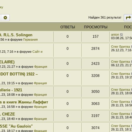
ку
Поиск
Расширенный поиск
Найден 361 результат
ОТВЕТЫ
ПРОСМОТРЫ
ПОС
. R.L.S. Solingen
anton
0
157
03.08.26, 17:5
7:56 » в форуме
Германия
Олег Бритва
0
2874
26.12.23, 7:16
2.23, 7:16 » в форуме
Сайт и
ELAIRE)
Олег Бритва
0
2423
06.12.23, 21:2
2.23, 21:27 » в форуме
Франция
DOT BOTTIN) 1922 –
Олег Бритва
0
3208
29.11.23, 19:1
1.23, 19:15 » в форуме
Франция
llerie - 1921
Олег Бритва
0
3050
28.11.23, 18:0
1.23, 18:08 » в форуме
Франция
s в книге Жанны Лаффит
Олег Бритва
0
3063
28.11.23, 16:5
1.23, 16:58 » в форуме
Франция
L CHEZE
Олег Бритва
0
3197
26.11.23, 18:4
1.23, 18:40 » в форуме
Франция
SSE "Au Gaulois"
Олег Бритва
0
3074
26.11.23, 18:1
1.23, 18:17 » в форуме
Франция