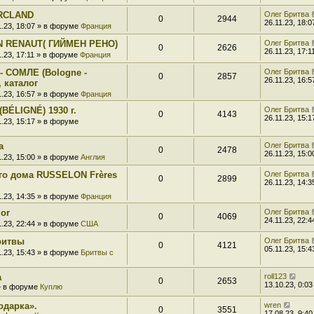
ARCLAND
Олег Бритва
0
2944
26.11.23, 18:0
1.23, 18:07 » в форуме
Франция
IN RENAUT( ГИЙМЕН РЕНО)
Олег Бритва
0
2626
26.11.23, 17:1
1.23, 17:11 » в форуме
Франция
- СОМЛЕ (Bologne -
Олег Бритва
0
2857
26.11.23, 16:5
 каталог
1.23, 16:57 » в форуме
Франция
BÉLIGNÉ) 1930 г.
Олег Бритва
0
4143
26.11.23, 15:1
1.23, 15:17 » в форуме
а
Олег Бритва
0
2478
26.11.23, 15:0
1.23, 15:00 » в форуме
Англия
ого дома RUSSELON Frères
Олег Бритва
0
2899
26.11.23, 14:3
1.23, 14:35 » в форуме
Франция
zor
Олег Бритва
0
4069
24.11.23, 22:4
1.23, 22:44 » в форуме
США
ритвы
Олег Бритва
0
4121
05.11.23, 15:4
1.23, 15:43 » в форуме
Бритвы с
а
roll123
0
2653
13.10.23, 0:03
 » в форуме
Куплю
одарка».
wren
0
3551
17.08.23, 9:40