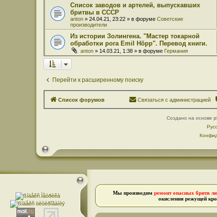
Список заводов и артелей, выпускавших
бритвы в СССР
anton
» 24.04.21, 23:22 » в форуме
Советские
производители
Из истории Золингена. "Мастер токарной
обработки рога Emil Höpp". Перевод книги.
anton
» 14.03.21, 1:38 » в форуме
Германия
Перейти к расширенному поиску
Список форумов
Связаться с администрацией
Создано на основе
p
Рус
Конфид
Мы производим
ремонт опасных бритв л
окисления режущей кро