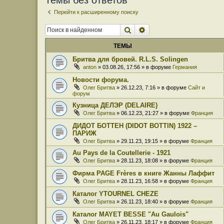
Темы без ответов
Перейти к расширенному поиску
Поиск
Расширенный поиск
ТЕМЫ
Бритва для бровей. R.L.S. Solingen
anton
» 03.08.26, 17:56 » в форуме
Германия
Новости форума.
Олег Бритва
» 26.12.23, 7:16 » в форуме
Сайт и
форум
Кузница ДЕЛЭР (DELAIRE)
Олег Бритва
» 06.12.23, 21:27 » в форуме
Франция
ДИДОТ БОТТЕН (DIDOT BOTTIN) 1922 –
ПАРИЖ
Олег Бритва
» 29.11.23, 19:15 » в форуме
Франция
Au Pays de la Coutellerie - 1921
Олег Бритва
» 28.11.23, 18:08 » в форуме
Франция
Фирма PAGE Frères в книге Жанны Лаффит
Олег Бритва
» 28.11.23, 16:58 » в форуме
Франция
Каталог YTOURNEL CHEZE
Олег Бритва
» 26.11.23, 18:40 » в форуме
Франция
Каталог MAYET BESSE "Au Gaulois"
Олег Бритва
» 26.11.23, 18:17 » в форуме
Франция