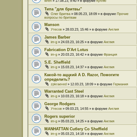
wren
» 17.08.23, 9:40 » в форуме
Куплю
Типа "для бритвы"
Олег Бритва
» 08.05.23, 18:09 » в форуме
Прочие
вопросы по бритвам
Manson
Утесов
» 28.03.23, 15:46 » в форуме
Англия
James Barber
im-g
» 24.03.23, 16:25 » в форуме
Англия
Fabrication D'Art Lotus
im-g
» 20.03.23, 16:42 » в форуме
Франция
S.E. Sheffield
im-g
» 15.03.23, 14:37 » в форуме
Англия
Какой-то аццкий A D. Razor, Помогите
определить?
zpkraeved
» 12.03.23, 18:09 » в форуме
Германия
Warranted Cast Steel
im-g
» 10.03.23, 16:18 » в форуме
Англия
George Rodgers
Утесов
» 09.03.23, 14:55 » в форуме
Англия
Rogers superior
im-g
» 05.03.23, 14:25 » в форуме
Англия
MANHATTAN Cutlery Co Sheffield
im-g
» 05.03.23, 14:18 » в форуме
Англия