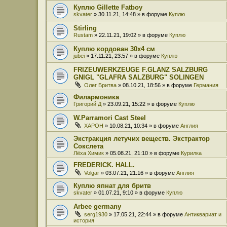
Куплю Gillette Fatboy
skvater
» 30.11.21, 14:48 » в форуме
Куплю
Stirling
Rustam
» 22.11.21, 19:02 » в форуме
Куплю
Куплю кордован 30x4 см
jubei
» 17.11.21, 23:57 » в форуме
Куплю
FRIZEUWERKZEUGE F.GLANZ SALZBURG
GNIGL "GLAFRA SALZBURG" SOLINGEN
Олег Бритва
» 08.10.21, 18:56 » в форуме
Германия
Филармоника
Григорий Д
» 23.09.21, 15:22 » в форуме
Куплю
W.Parramori Cast Steel
XAPOH
» 10.08.21, 10:34 » в форуме
Англия
Экстракция летучих веществ. Экстрактор
Сокслета
Лёха Химик
» 05.08.21, 21:10 » в форуме
Курилка
FREDERICK. HALL.
Volgar
» 03.07.21, 21:16 » в форуме
Англия
Куплю япнат для бритв
skvater
» 01.07.21, 9:10 » в форуме
Куплю
Arbee germany
serg1930
» 17.05.21, 22:44 » в форуме
Антиквариат и
история