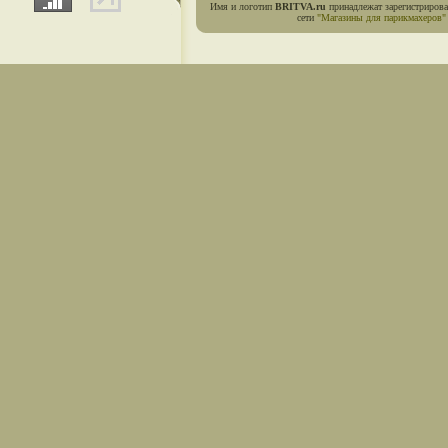
Имя и логотип
BRITVA.ru
принадлежат зарегистриров
сети
"Магазины для парикмахеров"