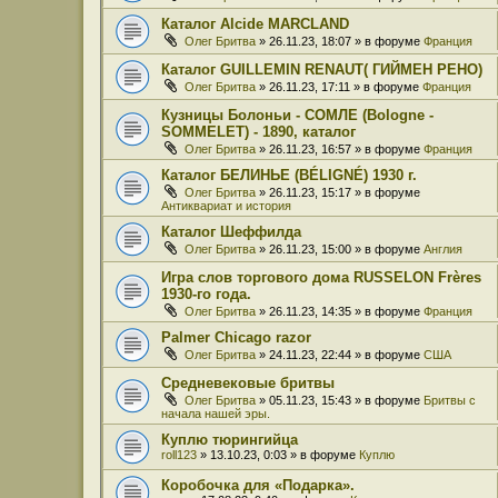
Каталог Alcide MARCLAND
Олег Бритва
» 26.11.23, 18:07 » в форуме
Франция
Каталог GUILLEMIN RENAUT( ГИЙМЕН РЕНО)
Олег Бритва
» 26.11.23, 17:11 » в форуме
Франция
Кузницы Болоньи - СОМЛЕ (Bologne -
SOMMELET) - 1890, каталог
Олег Бритва
» 26.11.23, 16:57 » в форуме
Франция
Каталог БЕЛИНЬЕ (BÉLIGNÉ) 1930 г.
Олег Бритва
» 26.11.23, 15:17 » в форуме
Антиквариат и история
Каталог Шеффилда
Олег Бритва
» 26.11.23, 15:00 » в форуме
Англия
Игра слов торгового дома RUSSELON Frères
1930-го года.
Олег Бритва
» 26.11.23, 14:35 » в форуме
Франция
Palmer Chicago razor
Олег Бритва
» 24.11.23, 22:44 » в форуме
США
Средневековые бритвы
Олег Бритва
» 05.11.23, 15:43 » в форуме
Бритвы с
начала нашей эры.
Куплю тюрингийца
roll123
» 13.10.23, 0:03 » в форуме
Куплю
Коробочка для «Подарка».