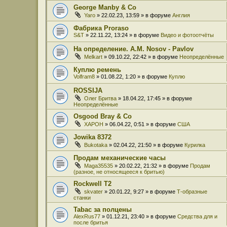
George Manby & Co
Yaro
» 22.02.23, 13:59 » в форуме
Англия
Фабрика Proraso
S&T
» 22.11.22, 13:24 » в форуме
Видео и фотоотчёты
На определение. A.M. Nosov - Pavlov
Melkart
» 09.10.22, 22:42 » в форуме
Неопределённые
Куплю ремень
Volfram8
» 01.08.22, 1:20 » в форуме
Куплю
ROSSIJA
Олег Бритва
» 18.04.22, 17:45 » в форуме
Неопределённые
Osgood Bray & Co
XAPOH
» 06.04.22, 0:51 » в форуме
США
Jowika 8372
Bukotaka
» 02.04.22, 21:50 » в форуме
Курилка
Продам механические часы
Maga35535
» 20.02.22, 21:32 » в форуме
Продам
(разное, не относящееся к бритью)
Rockwell T2
skvater
» 20.01.22, 9:27 » в форуме
Т-образные
станки
Tabac за полцены
AlexRus77
» 01.12.21, 23:40 » в форуме
Средства для и
после бритья