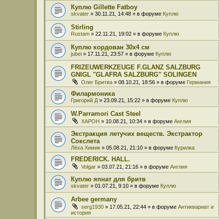
Куплю Gillette Fatboy
skvater
» 30.11.21, 14:48 » в форуме
Куплю
Stirling
Rustam
» 22.11.21, 19:02 » в форуме
Куплю
Куплю кордован 30x4 см
jubei
» 17.11.21, 23:57 » в форуме
Куплю
FRIZEUWERKZEUGE F.GLANZ SALZBURG
GNIGL "GLAFRA SALZBURG" SOLINGEN
Олег Бритва
» 08.10.21, 18:56 » в форуме
Германия
Филармоника
Григорий Д
» 23.09.21, 15:22 » в форуме
Куплю
W.Parramori Cast Steel
XAPOH
» 10.08.21, 10:34 » в форуме
Англия
Экстракция летучих веществ. Экстрактор
Сокслета
Лёха Химик
» 05.08.21, 21:10 » в форуме
Курилка
FREDERICK. HALL.
Volgar
» 03.07.21, 21:16 » в форуме
Англия
Куплю япнат для бритв
skvater
» 01.07.21, 9:10 » в форуме
Куплю
Arbee germany
serg1930
» 17.05.21, 22:44 » в форуме
Антиквариат и
история