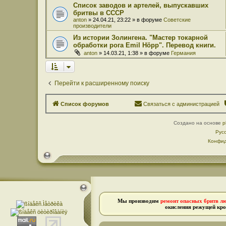
Список заводов и артелей, выпускавших
бритвы в СССР
anton
» 24.04.21, 23:22 » в форуме
Советские
производители
Из истории Золингена. "Мастер токарной
обработки рога Emil Höpp". Перевод книги.
anton
» 14.03.21, 1:38 » в форуме
Германия
Перейти к расширенному поиску
Список форумов
Связаться с администрацией
Создано на основе
p
Рус
Конфид
Мы производим
ремонт опасных бритв л
окисления режущей кро