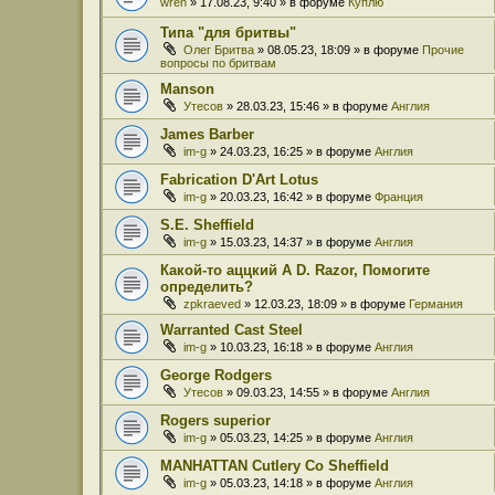
wren
» 17.08.23, 9:40 » в форуме
Куплю
Типа "для бритвы"
Олег Бритва
» 08.05.23, 18:09 » в форуме
Прочие
вопросы по бритвам
Manson
Утесов
» 28.03.23, 15:46 » в форуме
Англия
James Barber
im-g
» 24.03.23, 16:25 » в форуме
Англия
Fabrication D'Art Lotus
im-g
» 20.03.23, 16:42 » в форуме
Франция
S.E. Sheffield
im-g
» 15.03.23, 14:37 » в форуме
Англия
Какой-то аццкий A D. Razor, Помогите
определить?
zpkraeved
» 12.03.23, 18:09 » в форуме
Германия
Warranted Cast Steel
im-g
» 10.03.23, 16:18 » в форуме
Англия
George Rodgers
Утесов
» 09.03.23, 14:55 » в форуме
Англия
Rogers superior
im-g
» 05.03.23, 14:25 » в форуме
Англия
MANHATTAN Cutlery Co Sheffield
im-g
» 05.03.23, 14:18 » в форуме
Англия