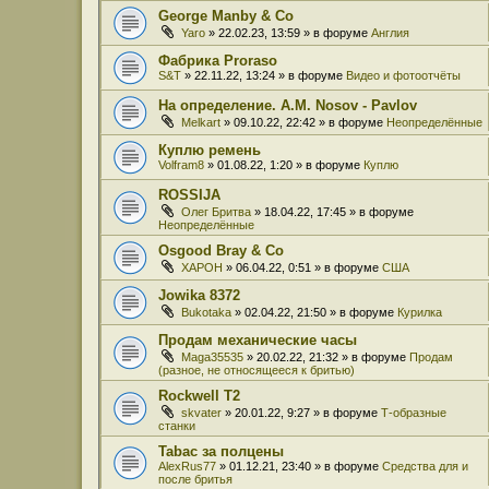
George Manby & Co
Yaro
» 22.02.23, 13:59 » в форуме
Англия
Фабрика Proraso
S&T
» 22.11.22, 13:24 » в форуме
Видео и фотоотчёты
На определение. A.M. Nosov - Pavlov
Melkart
» 09.10.22, 22:42 » в форуме
Неопределённые
Куплю ремень
Volfram8
» 01.08.22, 1:20 » в форуме
Куплю
ROSSIJA
Олег Бритва
» 18.04.22, 17:45 » в форуме
Неопределённые
Osgood Bray & Co
XAPOH
» 06.04.22, 0:51 » в форуме
США
Jowika 8372
Bukotaka
» 02.04.22, 21:50 » в форуме
Курилка
Продам механические часы
Maga35535
» 20.02.22, 21:32 » в форуме
Продам
(разное, не относящееся к бритью)
Rockwell T2
skvater
» 20.01.22, 9:27 » в форуме
Т-образные
станки
Tabac за полцены
AlexRus77
» 01.12.21, 23:40 » в форуме
Средства для и
после бритья