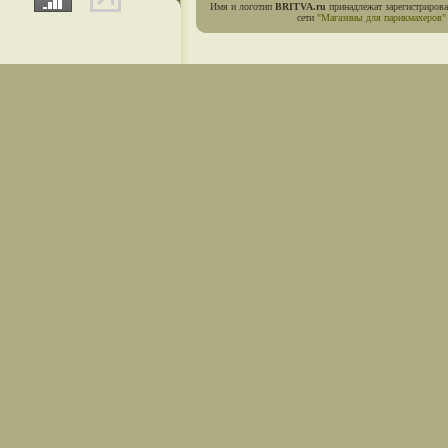
Имя и логотип
BRITVA.ru
принадлежат зарегистриров
сети
"Магазины для парикмахеров"