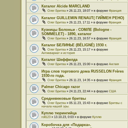
Каталог Alcide MARCLAND
Олег Бритва
» 26.11.23, 18:07 » в форуме
Франция
Каталог GUILLEMIN RENAUT( ГИЙМЕН РЕНО)
Олег Бритва
» 26.11.23, 17:11 » в форуме
Франция
Кузницы Болоньи - СОМЛЕ (Bologne -
SOMMELET) - 1890, каталог
Олег Бритва
» 26.11.23, 16:57 » в форуме
Франция
Каталог БЕЛИНЬЕ (BÉLIGNÉ) 1930 г.
Олег Бритва
» 26.11.23, 15:17 » в форуме
Антиквариат и история
Каталог Шеффилда
Олег Бритва
» 26.11.23, 15:00 » в форуме
Англия
Игра слов торгового дома RUSSELON Frères
1930-го года.
Олег Бритва
» 26.11.23, 14:35 » в форуме
Франция
Palmer Chicago razor
Олег Бритва
» 24.11.23, 22:44 » в форуме
США
Средневековые бритвы
Олег Бритва
» 05.11.23, 15:43 » в форуме
Бритвы с
начала нашей эры.
Куплю тюрингийца
roll123
» 13.10.23, 0:03 » в форуме
Куплю
Коробочка для «Подарка».