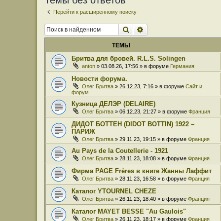
Темы без ответов
Перейти к расширенному поиску
Поиск
Расширенный поиск
ТЕМЫ
Бритва для бровей. R.L.S. Solingen
anton
» 03.08.26, 17:56 » в форуме
Германия
Новости форума.
Олег Бритва
» 26.12.23, 7:16 » в форуме
Сайт и
форум
Кузница ДЕЛЭР (DELAIRE)
Олег Бритва
» 06.12.23, 21:27 » в форуме
Франция
ДИДОТ БОТТЕН (DIDOT BOTTIN) 1922 –
ПАРИЖ
Олег Бритва
» 29.11.23, 19:15 » в форуме
Франция
Au Pays de la Coutellerie - 1921
Олег Бритва
» 28.11.23, 18:08 » в форуме
Франция
Фирма PAGE Frères в книге Жанны Лаффит
Олег Бритва
» 28.11.23, 16:58 » в форуме
Франция
Каталог YTOURNEL CHEZE
Олег Бритва
» 26.11.23, 18:40 » в форуме
Франция
Каталог MAYET BESSE "Au Gaulois"
Олег Бритва
» 26.11.23, 18:17 » в форуме
Франция